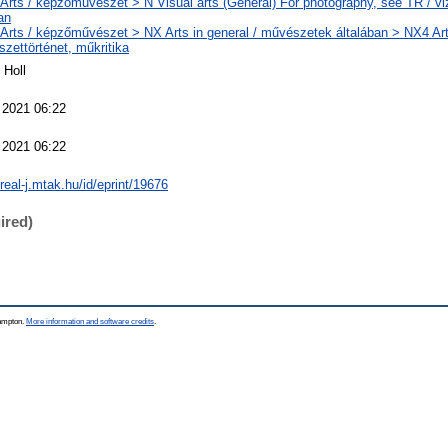
 Arts / képzőművészet > N Visual arts (General) For photography, see TR / v
an
 Arts / képzőművészet > NX Arts in general / művészetek általában > NX4 Art 
szettörténet, műkritika
 Holl
 2021 06:22
 2021 06:22
/real-j.mtak.hu/id/eprint/19676
ired)
hampton.
More information and software credits
.