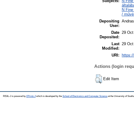
Subjects:
N Fine
általáb
N Fine
/ művé
Depositing
Andras
User:
Date
29 Oct
Deposited:
Last
29 Oct
Modified:
URI:
https:/
Actions (login requ
Edit Item
REAL-J is powered by
EPrints 3
which is developed by the
School of Electronics and Computer Science
at the University of Sout