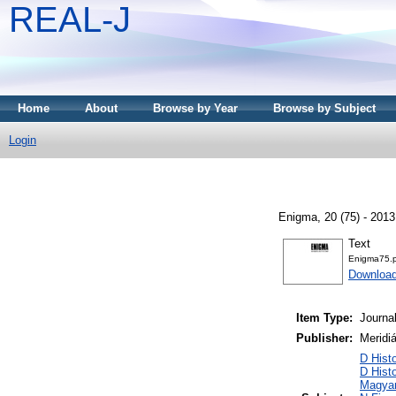
REAL-J
Home
About
Browse by Year
Browse by Subject
Login
Enigma, 20 (75) - 201
Text
Enigma75.
Downloa
Item Type:
Journa
Publisher:
Meridi
D Hist
D Hist
Magyar