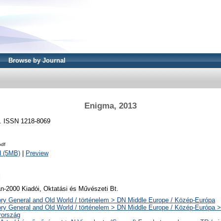
Browse by Journal
Enigma, 2013
3. ISSN 1218-8069
pdf
d (5MB)
|
Preview
l
án-2000 Kiadói, Oktatási és Művészeti Bt.
ory General and Old World / történelem > DN Middle Europe / Közép-Európa
ory General and Old World / történelem > DN Middle Europe / Közép-Európa 
ország