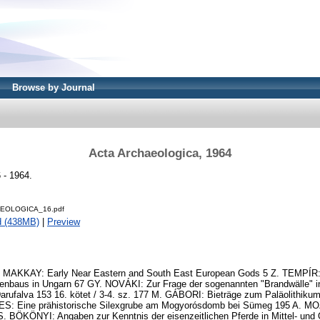
Browse by Journal
Acta Archaeologica, 1964
 - 1964.
EOLOGICA_16.pdf
d (438MB)
|
Preview
1 J. MAKKAY: Early Near Eastern and South East European Gods 5 Z. TEMPÍR: 
enbaus in Ungarn 67 GY. NOVÁKI: Zur Frage der sogenannten "Brandwälle" i
arufalva 153 16. kötet / 3-4. sz. 177 M. GÁBORI: Bieträge zum Paläolithiku
ES: Eine prähistorische Silexgrube am Mogyorósdomb bei Sümeg 195 A. M
S. BÖKÖNYI: Angaben zur Kenntnis der eisenzeitlichen Pferde in Mittel- und