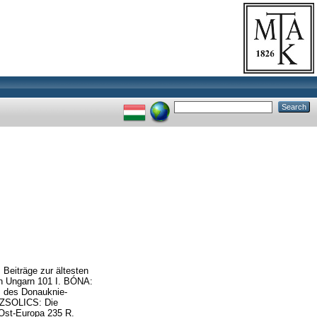
Beiträge zur ältesten
n Ungarn 101 I. BÓNA:
m des Donauknie-
OZSOLICS: Die
 Ost-Europa 235 R.