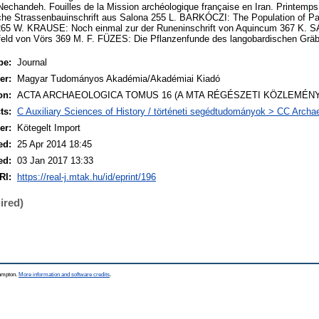
handeh. Fouilles de la Mission archéologique française en Iran. Printemps
he Strassenbauinschrift aus Salona 255 L. BARKÓCZI: The Population of P
n 265 W. KRAUSE: Noch einmal zur der Runeninschrift von Aquincum 367 K. 
feld von Vörs 369 M. F. FÜZES: Die Pflanzenfunde des langobardischen Gräb
pe:
Journal
er:
Magyar Tudományos Akadémia/Akadémiai Kiadó
on:
ACTA ARCHAEOLOGICA TOMUS 16 (A MTA RÉGÉSZETI KÖZLEMÉNYE
ts:
C Auxiliary Sciences of History / történeti segédtudományok > CC Archa
er:
Kötegelt Import
ed:
25 Apr 2014 18:45
ed:
03 Jan 2017 13:33
RI:
https://real-j.mtak.hu/id/eprint/196
ired)
hampton.
More information and software credits
.