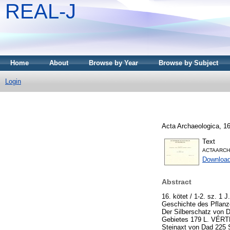
REAL-J
Home
About
Browse by Year
Browse by Subject
Login
Acta Archaeologica, 16
Text
ACTAARCH
Downloa
Abstract
16. kötet / 1-2. sz. 
Geschichte des Pflanz
Der Silberschatz von D
Gebietes 179 L. VÉRT
Steinaxt von Dad 225 