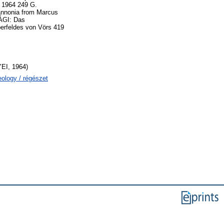
 1964 249 G.
annonia from Marcus
SÁGI: Das
erfeldes von Vörs 419
I, 1964)
eology / régészet