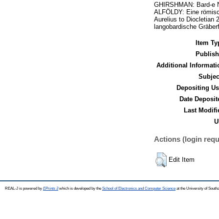
GHIRSHMAN: Bard-e Nec
ALFÖLDY: Eine römisc
Aurelius to Diocletia
langobardische Gräber
Item Ty
Publish
Additional Informati
Subjec
Depositing Us
Date Deposit
Last Modifi
U
Actions (login requ
Edit Item
REAL-J is powered by
EPrints 3
which is developed by the
School of Electronics and Computer Science
at the University of Sout