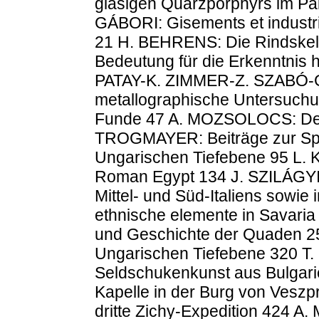
glasigen Quarzporphyrs im Pa
GÁBORI: Gisements et industri
21 H. BEHRENS: Die Rindskelet
Bedeutung für die Erkenntnis
PATAY-K. ZIMMER-Z. SZABÓ-G
metallographische Untersuchun
Funde 47 A. MOZSOLOCS: Der 
TROGMAYER: Beiträge zur Spät
Ungarischen Tiefebene 95 L. K
Roman Egypt 134 J. SZILÁGYI: 
Mittel- und Süd-Italiens sowie
ethnische elemente in Savaria
und Geschichte der Quaden 25
Ungarischen Tiefebene 320 T
Seldschukenkunst aus Bulgari
Kapelle in der Burg von Vesz
dritte Zichy-Expedition 424 A