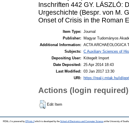
Inschriften 442 GY. LÁSZLÓ: D
Urgeschichte (Bespr. von M. G
Onset of Crisis in the Roman 
Item Type:
Journal
Publisher:
Magyar Tudományos Akadé
Additional Information:
ACTA ARCHAEOLOGICA T
Subjects:
C Auxiliary Sciences of Hi
Depositing User:
Kötegelt Import
Date Deposited:
25 Apr 2014 18:43
Last Modified:
03 Jan 2017 13:30
URI:
https://real-j.mtak.hu/id/epr
Actions (login required)
Edit Item
REAL-J is powered by
EPrints 3
which is developed by the
School of Electronics and Computer Science
at the University of Sout