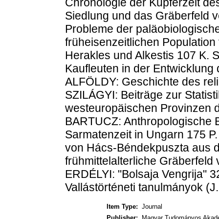
Chronologie der Kupferzeit d
Siedlung und das Gräberfeld
Probleme der paläobiologisch
früheisenzeitlichen Populati
Herakles und Alkestis 107 K. 
Kaufleuten in der Entwicklung 
ALFÖLDY: Geschichte des reli
SZILÁGYI: Beiträge zur Statisti
westeuropäischen Provinzen d
BARTUCZ: Anthropologische Bei
Sarmatenzeit in Ungarn 175 P
von Hács-Béndekpuszta aus de
frühmittelalterliche Gräberfel
ERDÉLYI: "Bolsaja Vengrija
Vallástörténeti tanulmányok (J
Item Type:
Journal
Publisher:
Magyar Tudományos Akadé