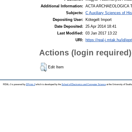
Additional Information:
ACTA ARCHAEOLOGICA T
Subjects:
C Auxiliary Sciences of Hi
Depositing User:
Kötegelt Import
Date Deposited:
25 Apr 2014 18:41
Last Modified:
03 Jan 2017 13:22
URI:
https://real-j.mtak.hu/id/epr
Actions (login required)
Edit Item
REAL-J is powered by
EPrints 3
which is developed by the
School of Electronics and Computer Science
at the University of Sout