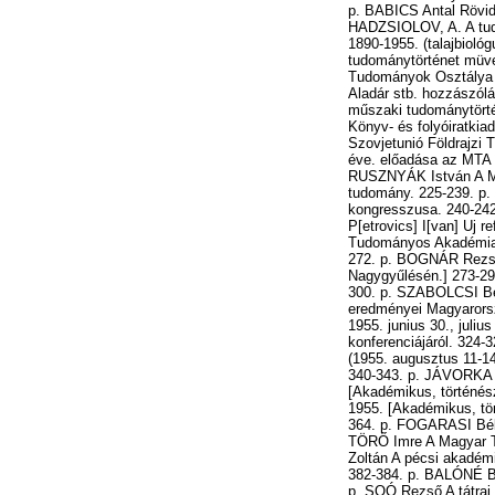
p. BABICS Antal Rövid 
HADZSIOLOV, A. A tudo
1890-1955. (talajbiol
tudománytörténet müv
Tudományok Osztálya t
Aladár stb. hozzászól
műszaki tudománytörté
Könyv- és folyóiratki
Szovjetunió Földrajzi
éve. előadása az MTA ü
RUSZNYÁK István A Ma
tudomány. 225-239. p
kongresszusa. 240-242.
P[etrovics] I[van] Uj 
Tudományos Akadémia 1
272. p. BOGNÁR Rezső 
Nagygyűlésén.] 273-29
300. p. SZABOLCSI Ben
eredményei Magyarors
1955. junius 30., jul
konferenciájáról. 324
(1955. augusztus 11-1
340-343. p. JÁVORKA S
[Akadémikus, történés
1955. [Akadémikus, tö
364. p. FOGARASI Bél
TÖRŐ Imre A Magyar Tu
Zoltán A pécsi akadém
382-384. p. BALÓNÉ BA
p. SOÓ Rezső A tátrai