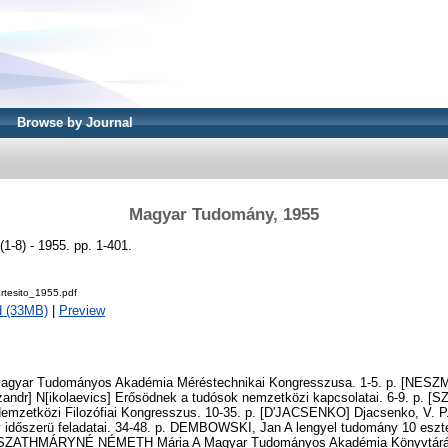
Browse by Journal
Magyar Tudomány, 1955
-8) - 1955. pp. 1-401.
rtesito_1955.pdf
d (33MB)
|
Preview
agyar Tudományos Akadémia Méréstechnikai Kongresszusa. 1-5. p. [NES
andr] N[ikolaevics] Erősödnek a tudósok nemzetközi kapcsolatai. 6-9. p. 
emzetközi Filozófiai Kongresszus. 10-35. p. [D'JACSENKO] Djacsenko, V. P
dőszerü feladatai. 34-48. p. DEMBOWSKI, Jan A lengyel tudomány 10 eszte
SZATHMÁRYNÉ NÉMETH Mária A Magyar Tudományos Akadémia Könyvtárán