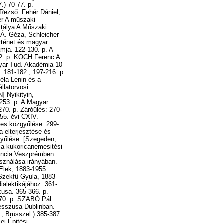
.) 70-77. p.
Rezső: Fehér Dániel,
ér A műszaki
tálya A Műszaki
 Á. Géza, Schleicher
rténet és magyar
mja. 122-130. p. A
52. p. KOCH Ferenc A
yar Tud. Akadémia 10
. 181-182., 197-216. p.
la Lenin és a
latorvosi
] Nyikityin,
-253. p. A Magyar
70. p. Záróülés: 270-
55. évi CXIV.
es közgyűlése. 299-
 elterjesztése és
yűlése. [Szegeden,
ia kukoricanemesitési
rencia Veszprémben.
sználása irányában.
Elek, 1883-1955.
Szekfü Gyula, 1883-
alektikájához. 361-
usa. 365-366. p.
370. p. SZABÓ Pál
esszusa Dublinban.
 Brüsszel.) 385-387.
ei Épitési