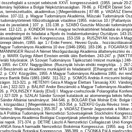
összefoglaló a szovjet sebészek XXVI. kongresszusáról. (1955. január 20-27
mány fejlődése a Bolgár Népköztársaságban. 78-86. p. FEHÉR Dániel Soó 
ógus, természettudós, akadémikus.) [Megemlékezés.] 87-88. p. VADÁSZ Elem
elése. 107-111. p. Magyar Tudományos Akadémia, Műszaki Tudományok Osz
udománytörténeti főbizottságának vitaülése /1955. március 10./ [Pattantyús
ásai és javaslatok.] 107. p. 131-138. p. SZABÓ Gusztáv Műszaki tudománytö
net. 112-121. p. KONDOR Imre A magyar technikatörténet feladatai és progra
adás eredményei és feladatai a Nyelv és Irodalomtudományi Osztályon. 143-1
 Társaságának 1955. évi Kongresszusa. 153-159. p. RUSZNYÁK István A Mag
nnepi ülésén, /1955. ápr. 1./ Erdei Ferenc, Hevesi Gyula... hozzászólásaival
gyar Tudományos Akadémia 10 éve (1946-1956). 183-196. p. FOGARASI Bé
. MANNINGER Rezső A Német Mezőgazdasági Akadémia állattenyésztési és ál
 p. MARX György Albert Einstein emlék ülés Berlinben. 243-247. p. [NIKTTIN
referáló folyóiratok. (A Szovjet Tudományos Tájékoztató Intézet munkája.) 248
955. évi CXIV. Nagygyűlése. (Rusznyák István elnöki megnyitója ...). 267-2
Beszámoló az Akadémia munkájáról és feladatairól. [Elhangzott az MTA 19
2. p. CXV. Közgyűlés, 1955. A Magyar Tudományos Akadémia 1955. évi rend
ce Bartók Béla /1881-1945/. 311-312. p. SOMOS András A micsurini biológia
zágon. 313-321. p. HETÉNYI Géza A Magyar Élettani Társaság XXI. Vándorg
ius 1-én.] 322-323. p. BÁLINT Andor Beszámoló a Magyar Tudományos Akadém
-326. p. POLINSZKY Károly [Első] I. Magyar-csehszlovák Polarográfiai Konfe
4.) 327-329. p. SZALAI Sándor Szovjet kutatások az atomenergia békés felha
ándor Albániai tanulmányut. 344-546. p. BOLGÁR Elek Molnár Erik: Bolgár 
z, közgazdász.] [Megemlékezés.] 353-354. p. SZEKFÜ Gyula Révész Imre: 
rténész. Megemlékezés.] 355-357. p. VADÁSZ Elemér Jegyezetek a földtan di
a A Politikai Tudományok Nemzetközi Szövetségének Stockholmi Kongressz
dományos Akadémia Biológiai Csoportjának jelentősége és feladatai. 367-
iai napok. 371-374. p. DETRE László A Nemzetközi Csillagászati Unió Kongr
NGA Ilona A harmadik Nemzetközi Biokémiai Kongresszus. (1955. aug. 1-6.,
 csehszlovák Botanikai Kongresszus. 388-389. p. CSONKA Pál A miedzyzdroj