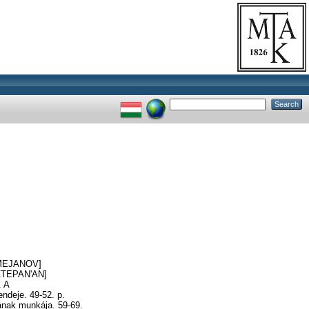
ZMEJANOV]
[SZTEPAN'AN]
. A
ndeje. 49-52. p.
ak munkája. 59-69.