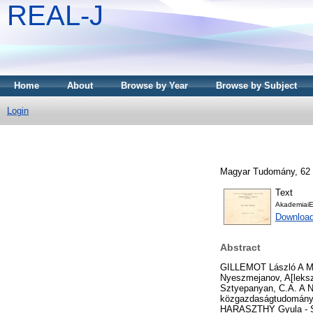
REAL-J
Home
About
Browse by Year
Browse by Subject
Login
Magyar Tudomány, 62 (1
Text
AkademiaiE
Downloa
Abstract
GILLEMOT László A M
Nyeszmejanov, A[leksz
Sztyepanyan, C.A. A N
közgazdaságtudomány i
HARASZTHY Gyula - 