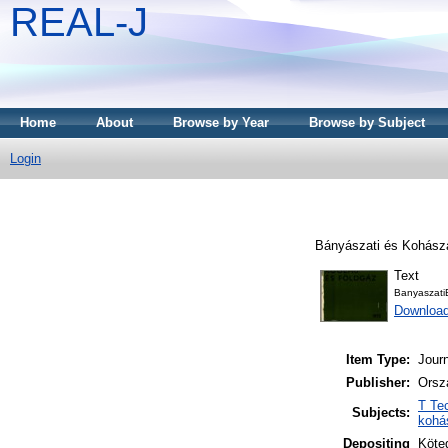
REAL-J
Home
About
Browse by Year
Browse by Subject
Login
Bányászati és Kohászat
Text
Banyaszati
Downloa
Item Type:
Journ
Publisher:
Orsz
T Te
Subjects:
kohá
Depositing
Köteg