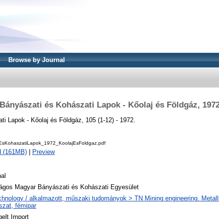
Browse by Journal
Bányászati és Kohászati Lapok - Kőolaj és Földgáz, 197
i Lapok - Kőolaj és Földgáz, 105 (1-12) - 1972.
EsKohaszatiLapok_1972_KoolajEsFoldgaz.pdf
d (161MB)
|
Preview
al
ágos Magyar Bányászati és Kohászati Egyesület
chnology / alkalmazott, műszaki tudományok > TN Mining engineering. Metall
szat, fémipar
elt Import