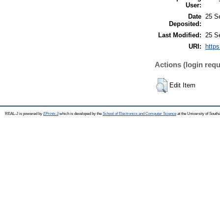
User:
Date
25 S
Deposited:
Last Modified:
25 S
URI:
https
Actions (login requ
Edit Item
REAL-J is powered by
EPrints 3
which is developed by the
School of Electronics and Computer Science
at the University of Sout