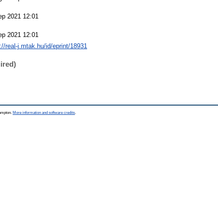
ep 2021 12:01
ep 2021 12:01
://real-j.mtak.hu/id/eprint/18931
ired)
hampton.
More information and software credits
.