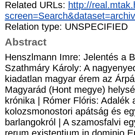
Related URLs:
http://real.mta
screen=Search&dataset=arch
Relation type: UNSPECIFIED
Abstract
Henszlmann Imre: Jelentés a Bá
Szathmáry Károly: A nagyenyedi
kiadatlan magyar érem az Árpád
Magyarád (Hont megye) helységé
krónika | Rómer Flóris: Adalék
kolozsmonostori apátság és egy
barlangokról | A szamosfalvi e
rerum existentium in dominio E