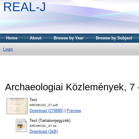
REAL-J
Home
About
Browse by Year
Browse by Subject
Login
Archaeologiai Közlemények, 7 
Text
ARCHKOZL_07.pdf
Download (278MB)
|
Preview
Text (Tartalomjegyzék)
ARCHKOZL_07.txt
Download (1kB)