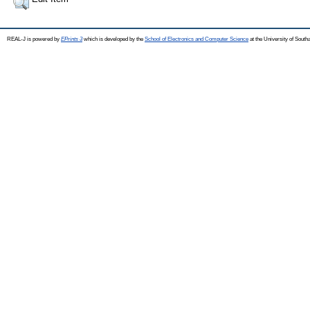
REAL-J is powered by
EPrints 3
which is developed by the
School of Electronics and Computer Science
at the University of Sout