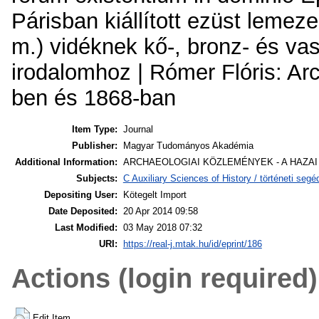
Párisban kiállított ezüst leme
m.) vidéknek kő-, bronz- és vas
irodalomhoz | Rómer Flóris: A
ben és 1868-ban
Item Type:
Journal
Publisher:
Magyar Tudományos Akadémia
Additional Information:
ARCHAEOLOGIAI KÖZLEMÉNYEK - A HAZAI MŰ
Subjects:
C Auxiliary Sciences of History / történeti se
Depositing User:
Kötegelt Import
Date Deposited:
20 Apr 2014 09:58
Last Modified:
03 May 2018 07:32
URI:
https://real-j.mtak.hu/id/eprint/186
Actions (login required)
Edit Item