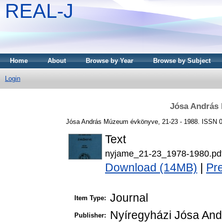
REAL-J
Home
About
Browse by Year
Browse by Subject
Login
Jósa András
Jósa András Múzeum évkönyve, 21-23 - 1988. ISSN 
Text
nyjame_21-23_1978-1980.pd
Download (14MB)
|
Pr
Journal
Item Type:
Nyíregyházi Jósa An
Publisher: