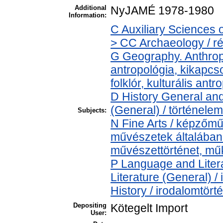
Additional
NyJAMÉ 1978-1980
Information:
C Auxiliary Sciences 
> CC Archaeology / r
G Geography. Anthropo
antropológia, kikapcs
folklór, kulturális antr
D History General and
(General) / történelem
Subjects:
N Fine Arts / képzőmű
művészetek általában >
művészettörténet, műk
P Language and Litera
Literature (General) /
History / irodalomtört
Depositing
Kötegelt Import
User: