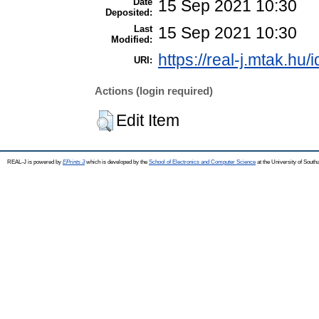
Date
15 Sep 2021 10:30
Deposited:
Last
15 Sep 2021 10:30
Modified:
https://real-j.mtak.hu/
URI:
Actions (login required)
Edit Item
REAL-J is powered by
EPrints 3
which is developed by the
School of Electronics and Computer Science
at the University of Sout