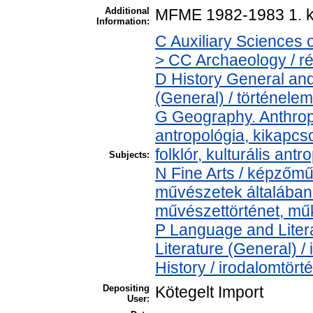
Additional
MFME 1982-1983 1. k
Information:
C Auxiliary Sciences 
> CC Archaeology / r
D History General and
(General) / történelem
G Geography. Anthropo
antropológia, kikapcs
folklór, kulturális antr
Subjects:
N Fine Arts / képzőmű
művészetek általában >
művészettörténet, műk
P Language and Litera
Literature (General) /
History / irodalomtört
Depositing
Kötegelt Import
User: