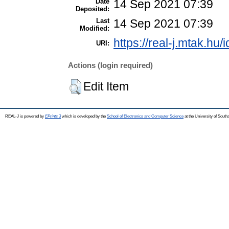
Date
14 Sep 2021 07:39
Deposited:
Last
14 Sep 2021 07:39
Modified:
https://real-j.mtak.hu/
URI:
Actions (login required)
Edit Item
REAL-J is powered by
EPrints 3
which is developed by the
School of Electronics and Computer Science
at the University of Sout