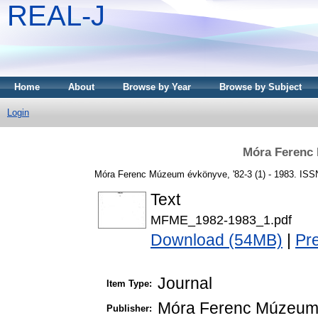
REAL-J
Home
About
Browse by Year
Browse by Subject
Login
Móra Ferenc
Móra Ferenc Múzeum évkönyve, '82-3 (1) - 1983. ISS
Text
MFME_1982-1983_1.pdf
Download (54MB)
|
Pr
Journal
Item Type:
Móra Ferenc Múzeu
Publisher: