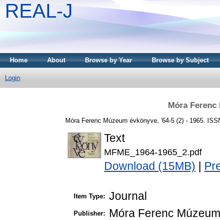
REAL-J
Home
About
Browse by Year
Browse by Subject
Login
Móra Ferenc
Móra Ferenc Múzeum évkönyve, '64-5 (2) - 1965. ISS
Text
MFME_1964-1965_2.pdf
Download (15MB)
|
Pr
Journal
Item Type:
Móra Ferenc Múzeu
Publisher: