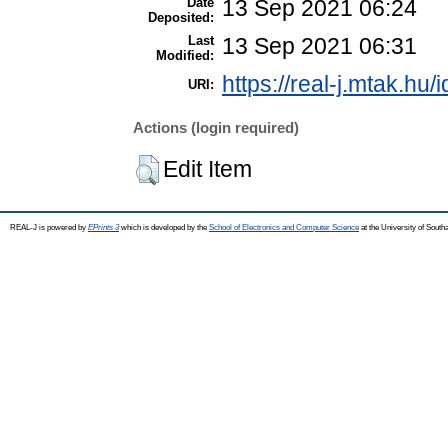
Date
13 Sep 2021 06:24
Deposited:
Last
13 Sep 2021 06:31
Modified:
https://real-j.mtak.hu/
URI:
Actions (login required)
Edit Item
REAL-J is powered by
EPrints 3
which is developed by the
School of Electronics and Computer Science
at the University of Sout