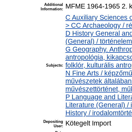
Additional
MFME 1964-1965 2. k
Information:
C Auxiliary Sciences 
> CC Archaeology / r
D History General and
(General) / történelem
G Geography. Anthropo
antropológia, kikapcs
folklór, kulturális antr
Subjects:
N Fine Arts / képzőmű
művészetek általában >
művészettörténet, műk
P Language and Litera
Literature (General) /
History / irodalomtört
Depositing
Kötegelt Import
User: