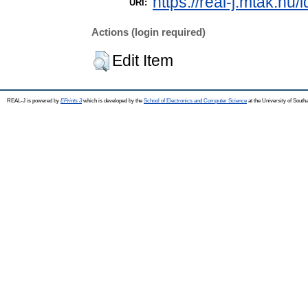
https://real-j.mtak.hu/
URI:
Actions (login required)
Edit Item
REAL-J is powered by
EPrints 3
which is developed by the
School of Electronics and Computer Science
at the University of Sout