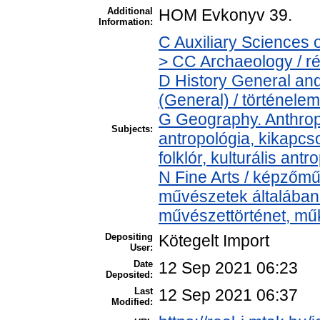
Additional
HOM Evkonyv 39.
Information:
C Auxiliary Sciences 
> CC Archaeology / r
D History General and
(General) / történelem
G Geography. Anthropo
Subjects:
antropológia, kikapcs
folklór, kulturális antr
N Fine Arts / képzőmű
művészetek általában >
művészettörténet, műk
Depositing
Kötegelt Import
User:
Date
12 Sep 2021 06:23
Deposited:
Last
12 Sep 2021 06:37
Modified: