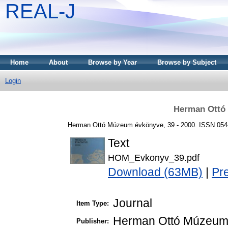
REAL-J
Home
About
Browse by Year
Browse by Subject
Login
Herman Ottó
Herman Ottó Múzeum évkönyve, 39 - 2000. ISSN 054
Text
HOM_Evkonyv_39.pdf
Download (63MB)
|
Pr
Journal
Item Type:
Herman Ottó Múzeu
Publisher: