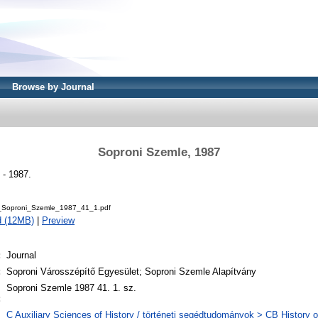
Browse by Journal
Soproni Szemle, 1987
 - 1987.
Soproni_Szemle_1987_41_1.pdf
d (12MB)
|
Preview
:
Journal
:
Soproni Városszépítő Egyesület; Soproni Szemle Alapítvány
l
Soproni Szemle 1987 41. 1. sz.
:
C Auxiliary Sciences of History / történeti segédtudományok > CB History of 