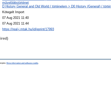
:
művelődéstörténet
D History General and Old World / történelem > D0 History (General) / törté
:
Kötegelt Import
:
07 Aug 2021 11:40
:
07 Aug 2021 11:44
:
https://real-j.mtak.hu/id/eprint/17993
ired)
hampton.
More information and software credits
.