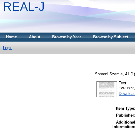
REAL-J
Home
About
Browse by Year
Browse by Subject
Login
Soproni Szemle, 41 (1)
Text
EPA01977_
Downloa
Item Type
Publisher
Additiona
Information