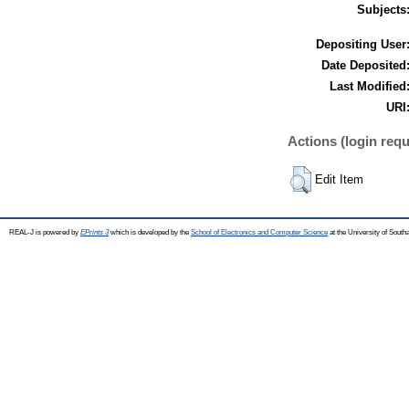
Subjects
Depositing User
Date Deposited
Last Modified
URI
Actions (login requ
Edit Item
REAL-J is powered by
EPrints 3
which is developed by the
School of Electronics and Computer Science
at the University of Sout