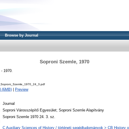
Browse by Journal
Soproni Szemle, 1970
 - 1970.
Soproni_Szemle_1970_24_3.pdf
d (6MB)
|
Preview
:
Journal
:
Soproni Városszépítő Egyesület; Soproni Szemle Alapítvány
l
Soproni Szemle 1970 24. 3. sz.
:
C Auxiliary Sciences of History / történeti segédtudományok > CB History of 