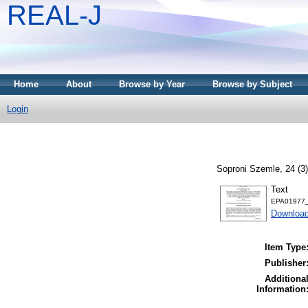
REAL-J
Home
About
Browse by Year
Browse by Subject
Login
Soproni Szemle, 24 (3)
Text
EPA01977_
Downloa
Item Type
Publisher
Additiona
Information