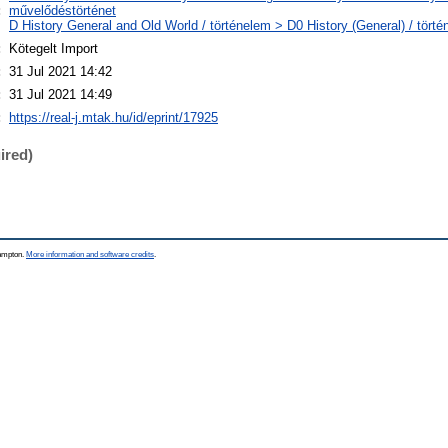
:
művelődéstörténet
D History General and Old World / történelem > D0 History (General) / törté
:
Kötegelt Import
:
31 Jul 2021 14:42
:
31 Jul 2021 14:49
:
https://real-j.mtak.hu/id/eprint/17925
ired)
hampton.
More information and software credits
.