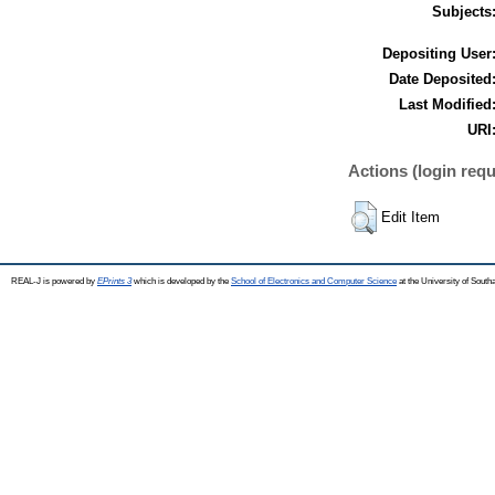
Subjects
Depositing User
Date Deposited
Last Modified
URI
Actions (login requ
Edit Item
REAL-J is powered by
EPrints 3
which is developed by the
School of Electronics and Computer Science
at the University of Sout