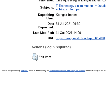
Publisher:
Országos Magyar Bányászati és Koh
T Technology / alkalmazott, műszak
Subjects:
kohászat, fémipar
Depositing
Kötegelt Import
User:
Date
31 Jul 2021 06:30
Deposited:
Last Modified:
11 Oct 2021 14:09
URI:
https://real-j.mtak.hu/id/eprint/17801
Actions (login required)
Edit Item
REAL-J is powered by
EPrints 3
which is developed by the
School of Electronics and Computer Science
at the University of Sout