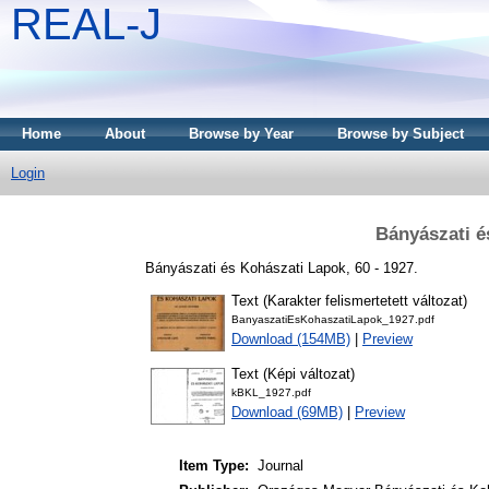
REAL-J
Home
About
Browse by Year
Browse by Subject
Login
Bányászati é
Bányászati és Kohászati Lapok, 60 - 1927.
Text (Karakter felismertetett változat)
BanyaszatiEsKohaszatiLapok_1927.pdf
Download (154MB)
|
Preview
Text (Képi változat)
kBKL_1927.pdf
Download (69MB)
|
Preview
Item Type:
Journal