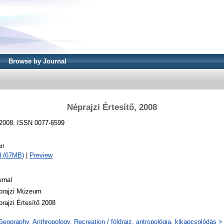
Browse by Journal
Néprajzi Értesítő, 2008
- 2008. ISSN 0077-6599
df
d (67MB)
|
Preview
rnal
prajzi Múzeum
rajzi Értesítő 2008
eography. Anthropology. Recreation / földrajz, antropológia, kikapcsolódás >