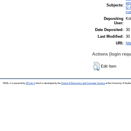
etn
Subjects:
G 
cu
Depositing
Köt
User:
Date Deposited:
30
Last Modified:
30
URI:
htt
Actions (login requ
Edit Item
REAL-J is powered by
EPrints 3
which is developed by the
School of Electronics and Computer Science
at the University of Sout