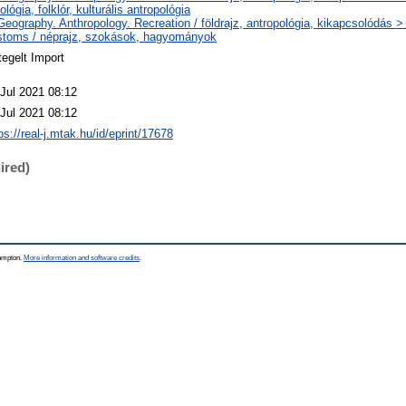
ológia, folklór, kulturális antropológia
Geography. Anthropology. Recreation / földrajz, antropológia, kikapcsolódás
stoms / néprajz, szokások, hagyományok
egelt Import
 Jul 2021 08:12
 Jul 2021 08:12
ps://real-j.mtak.hu/id/eprint/17678
ired)
hampton.
More information and software credits
.