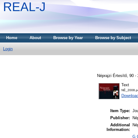
REAL-J
Home
About
Browse by Year
Browse by Subject
Login
Néprajzi Értesítő, 90 
Text
NÉ_2008.p
Downloa
Item Type:
Jou
Publisher:
Né
Additional
Nép
Information:
G G