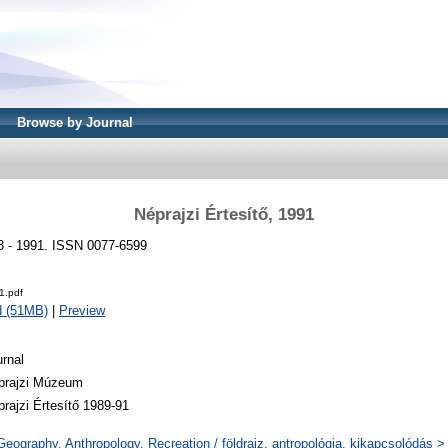
Browse by Journal
Néprajzi Értesítő, 1991
73 - 1991. ISSN 0077-6599
1.pdf
d (51MB)
|
Preview
rnal
prajzi Múzeum
rajzi Értesítő 1989-91
eography. Anthropology. Recreation / földrajz, antropológia, kikapcsolódás >