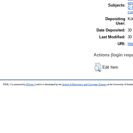
etn
Subjects:
G 
cu
Depositing
Köt
User:
Date Deposited:
30
Last Modified:
30
URI:
htt
Actions (login requ
Edit Item
REAL-J is powered by
EPrints 3
which is developed by the
School of Electronics and Computer Science
at the University of Sout