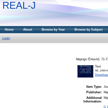
REAL-J
Home
About
Browse by Year
Browse by Subject
Login
Néprajzi Értesítő, 71-
Text
NÉ_1989-9
Downloa
Item Type:
Jou
Publisher:
Né
Additional
Nép
Information:
G G