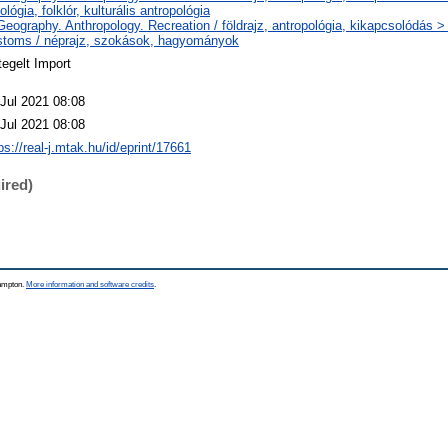
ológia, folklór, kulturális antropológia
Geography. Anthropology. Recreation / földrajz, antropológia, kikapcsolódás
stoms / néprajz, szokások, hagyományok
egelt Import
 Jul 2021 08:08
 Jul 2021 08:08
ps://real-j.mtak.hu/id/eprint/17661
ired)
hampton.
More information and software credits
.