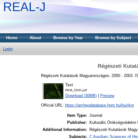
REAL-J
Home
About
Browse by Year
Browse by Subject
Login
Régészeti Kutat
Régészeti Kutatások Magyarországon, 2000 - 2003. 
Text
RKM_2000.pdf
Download (30MB)
|
Preview
Official URL:
https://archeodatabase.hnm.hu/hu/rkm
Item Type:
Journal
Publisher:
Kulturális Örökségvédelmi
Additional Information:
Régészeti Kutatások Magy
Subjects:
C Auxiliary Sciences of Hi