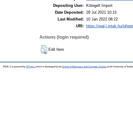
Depositing User:
Kötegelt Import
Date Deposited:
28 Jul 2021 10:15
Last Modified:
10 Jan 2022 08:22
URI:
https://real-j.mtak.hu/id/ep
Actions (login required)
Edit Item
REAL-J is powered by
EPrints 3
which is developed by the
School of Electronics and Computer Science
at the University of Sout