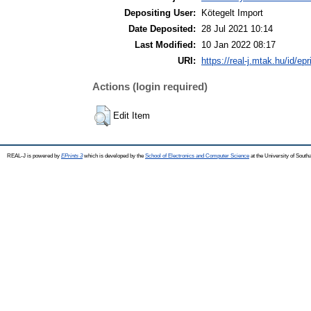
Depositing User:
Kötegelt Import
Date Deposited:
28 Jul 2021 10:14
Last Modified:
10 Jan 2022 08:17
URI:
https://real-j.mtak.hu/id/ep
Actions (login required)
Edit Item
REAL-J is powered by
EPrints 3
which is developed by the
School of Electronics and Computer Science
at the University of Sout