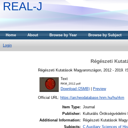
REAL-J
Home
About
Browse by Year
Browse by Subject
Login
Régészeti Kutat
Régészeti Kutatások Magyarországon, 2012 - 2019. 
Text
RKM_2012.pdf
Download (25MB)
|
Preview
Official URL:
https://archeodatabase.hnm.hu/hu/rkm
Item Type:
Journal
Publisher:
Kulturális Örökségvédelmi
Additional Information:
Régészeti Kutatások Magy
Subjects:
C Auxiliary Sciences of Hi