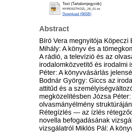
Text (Tartalomjegyzék)
NYIROSZTKOZL_28_01.txt
Download (965B)
Abstract
Bíró Vera megnyitója Köpeczi B
Mihály: A könyv és a tömegko
A rádió, a televízió és az olv
irodalomközvetítő és irodalmi 
Péter: A könyvvásárlás jelens
Bodnár György: Giccs az irod
attitűd és a személyiségváltoz
megközelítésben Józsa Péter:
olvasmányélmény struktúráján
Rétegízlés — az ízlés rétegz
novella befogadásának vizsgá
vizsgálatról Miklós Pál: A kön