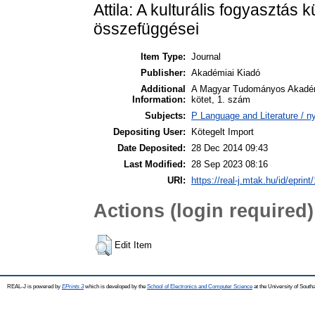
Attila: A kulturális fogyasztás 
összefüggései
Item Type:
Journal
Publisher:
Akadémiai Kiadó
Additional
A Magyar Tudományos Akadémi
Information:
kötet, 1. szám
Subjects:
P Language and Literature / n
Depositing User:
Kötegelt Import
Date Deposited:
28 Dec 2014 09:43
Last Modified:
28 Sep 2023 08:16
URI:
https://real-j.mtak.hu/id/eprint
Actions (login required)
Edit Item
REAL-J is powered by
EPrints 3
which is developed by the
School of Electronics and Computer Science
at the University of Sout