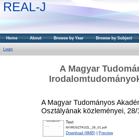
REAL-J
Home
About
Browse by Year
Browse by Subject
Login
A Magyar Tudomán
Irodalomtudományok
A Magyar Tudományos Akadém
Osztályának közleményei, 28/1
Text
NYIROSZTKOZL_28_01.pdf
Download (8MB)
|
Preview