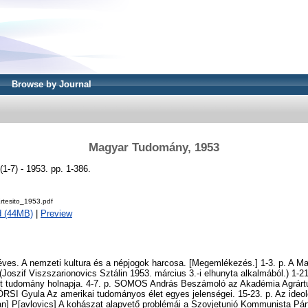
Browse by Journal
Magyar Tudomány, 1953
-7) - 1953. pp. 1-386.
rtesito_1953.pdf
d (44MB)
|
Preview
es. A nemzeti kultura és a népjogok harcosa. [Megemlékezés.] 1-3. p. A 
oszif Viszszarionovics Sztálin 1953. március 3.-i elhunyta alkalmából.) 1-2
jet tudomány holnapja. 4-7. p. SOMOS András Beszámoló az Akadémia Agrár
ÖRSI Gyula Az amerikai tudományos élet egyes jelenségei. 15-23. p. Az ideológ
an] P[avlovics] A kohászat alapvető problémái a Szovjetunió Kommunista Pá