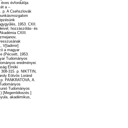
 éves évfordulója
ét a --
1. p. A Csehszlovák
 munkásmozgalom
képzésünk
agygyűlés, 1953. CXII.
eivel, hozzászólás- és
 Akadémia CXIII.
szmejanov,
gresszusának
 V[ladimir]
szó a magyar
e (Pécsett, 1953.
agyar Tudományos
udományos eredményei.
aság Elnöki
. 308-315. p. NIKTTIN,
roly Eötvös Loránd
0. p. PANKRATOVA, A.
ó Tudományos
etunió Tudományos
5.) [Megemlékezés.]
Gyula, akadémikus,