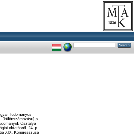
Magyar Tudományos
1. [különszámozásu] p.
tudományok Osztálya
iai oktatásról. 24. p.
rtja XIX. Kongresszusa