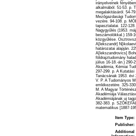
irányelveinek fényébe
alkalmából. 51-53. p. 
megalakitásáról. 54-7
Mezőgazdasági Tudomá
vezére. 94-108. p. MÓ
tapasztalatai. 122-12
Nagygyűlés (1953. máj
beszámolókkal.) 159-1
közgyűlése. Osztrovs
A[lekszandr] N[ikolae
határozatai alapján. 2
A[lekszandrovics] Boh
földrajztudomány hala
július 16-18.-án.) 29
Akadémia, Kémiai Tud
297-299. p. A Kutatási
Tanácsának 1953. évi 2
V. P. A Tudományos M
emlékezetére. 325-330
M. A Magyar Történész
Akadémiája Választáso
Akadémiájának uj tagja
382-383. p. SZŐKEFALV
matematikus [1887-195
Item Type:
Publisher:
Additional