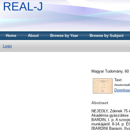
REAL-J
Home
About
Browse by Year
Browse by Subject
Login
Magyar Tudomány, 60 (1
Text
AkademiaiE
Downloa
Abstract
NEJEDLY, Zdenek 75 év
Akadémia gyászülése (J
BARDIN, I. p. A szov
munkájáról. 8-14. p. E
[BARDIN] Bargyin, I[v