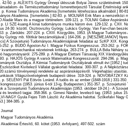
n. 42-50. p. ALEXITS György Ünnepi ülésszak Bolyai János születésének 150
Társadalom- és Természettudományi Ismeretterjesztő Társulat Értelmiségi ank
9. p. Koreai Tudományos Akadémia [Ismertetés létrehozása alkalmából.] 80-8
nyos Akadémia. [Ismertetés.] 82-83. p. MOLNÁR Erik Marx a nemzetközi
D Aladár Marx és a magyar történelem. 109-121. p. TOLNAI Gábor Aspiráns
8. p. LI SZE-kuang A kinai tudományos munka három éve. 129-132. p. CXII. N
us 24-30. között. Osztrovszky György, Lukács György, Van Fan-chan beszéd
63. p. Záróülés: 207-224. p. CXIII. Közgyűlés, 1953. (A Magyar Tudományos
zky György mb. főtitkár beszámolójával.) 164-206. p. [NESZMEJANOV] Nye
vics] A Szovjetunió Tudományos Akadémiájának feladatai az SzKP XIX. Kon
25-252. p. BUDÓ Ágoston Az I. Magyar Fizikus Kongresszus. 253-262. p. FOK,
r kvantummechanikai nézeteinek kritikája. 263-274. p. BULLA Béla Néhány 
dó hagyományairól. 275-289. p. A Magyar Élettani Társaság XIX.Vándorgyűlés
0-293. p. HAJÓS György A varsói Matematikai Kongresszusról. 294-296. p. M
ományok Osztálya. A Kémiai Tudományok Osztályának elmult évi [1952.] t
 Eszközöket Kivitelező Vállalat gyakorlati feladatai. 300-307. p. A Népköztárs
0.számú törvényerejű rendelete az aspiránsképzésről. Végrehajtási utasitás
unkások Világszövetségének budapesti ülése. 319-324. p. NOVOBÁTZKY Ká
. p. SELÉNYI Pál Eötvös Loránd. A tudós és az ember (1848-1918.) 331-35
kongresszus (1953. június 6-tól 13-ig, Budapesten.) 351-357. p. Szovjetuni
k a Szovjetunió Tudományos Akadémiáján (1953. október 19-24.) - A Szovj
i és levelező tagjai. 358-366. p. Gimesi Nándor, levelező tag. (1953. julius 1
I-NAGY Gyula Fejes Tóth László: Az Akadémia halottai. Szőkefalvi Nagy 
3.] 384-385. p.
Journal
Magyar Tudományos Akadémia
Akadémiai Értesítő, 60. kötet (1953. évfolyam), 497-502. szám