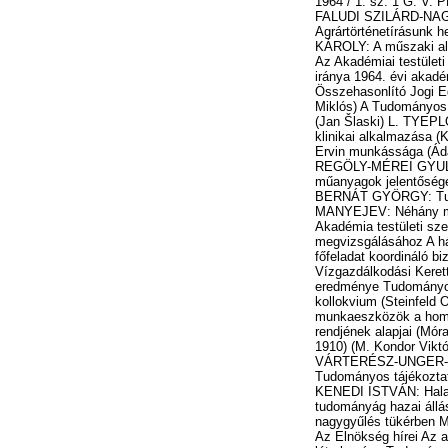
1964 / 1. sz. 1 G. V. PLATONOV: A tudomány társadalmi funkciói a szocializmus és a kommunizmus feltételei között FALUDI SZILÁRD-NAGY LÁSZLÓ: A magyar neveléstudomány helyzete és feladatai LÁZÁR VILMOS: Agrártörténetírásunk helyzete és az Agrártörténeti Bizottság BAKÁCS TIBOR: A legújabb urbanizációs ártalmak SZÉCHY KÁROLY: A műszaki alapkutatások szerepe az építéstudományban Zimmermann Ágoston (Szentágothai János) SZEMLE Az Akadémiai testületi szerveinek tevékenysége Az Elnökség hírei A hazai öntözési kutatás helyzete és a fejlesztés iránya 1964. évi akadémiai kiállítások Tudományos élet Az IUPAP XI. közgyűlése (Budó Ágoston) A Nemzetközi Összehasonlító Jogi Egyesület trieszti szemesztere (Péteri Zoltán) Az I. Magyar Endokrinológiai Vándorgyűlés (Julesz Miklós) A Tudományos Minősítő Bizottság hírei KÖNYVSZEMLE CSAPLÁROS ISTVÁN: Kraszewski és Magyarország (Jan Šlaski) L. TYEPLOV: A kibernetika I-II. (Frey Tamás) BÍRÓ LÁSZLÓ-GRABER HEDVIG: Cortison-származékok klinikai alkalmazása (Kunos István) Technikatörténeti Szemle (Vadász Elemér) B. P. TOKIN: Az elméleti biológia és Bauer Ervin munkássága (Ádám György) 1964 / 2. sz. 83 ZÁDOR ANNA: Henszlmann Imre emlékezete HARANGHY LÁSZLÓ-REGÖLY-MÉREI GYULA: A magyar orvostörténelem múltja, jelen helyzete és jövő feladatai KORÁNYI GYÖRGY: A műanyagok jelentősége a népgazdaság kemizálásában HORVÁTH IMRE: Fotoszintézis kutatások Magyarországon BERNÁT GYÖRGY: Tudományos könyvkiadásunk és a külföld W. E. Burghardt DuBois (Sík Endre) VITA A. K. MANYEJEV: Néhány megjegyzés a fizikai relativizmusról SZEMLE Rusznyák István, az MTA elnöke 75 éves A