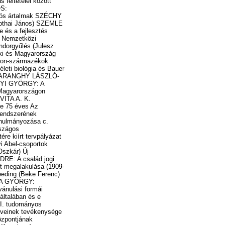
/ 7. sz. 467 ERDEY-GRÚZ TIBOR: Gondolatok az Akadémia közgyűlése alkalmából NAGY SÁNDOR: Emlékezés Makarenkóra KÁRTESZI FERENC: A matematikai tehetség felismerésének, a tehetség kibontakoztatásának hazai hagyományai és új feladatai BARTA IMRE: A haematológia jelene és jövője SZÁDECZKY-KARDOSS ELEMÉR: Földtudományi irányzatok itthon és külföldön SZEMLE Az Akadémia testületi szerveinek tevékenysége Az 1964. évi közgyűlés határozatai Az Elnökség hírei Az elelnökök és főtitkárhelyettesek feladat- és hatásköre Az Akadémia tudományos bizottsági rendszere Szemelvények az osztályvezetőségek beszámolóiból TUDOMÁNYOS ÉLET A Szovjetunió Tudományos Akadémiájának 1964. évi rendes közgyűlése Matematikai módszerek gazdasági alkalmazása (Prékopa András) Külföldi vendégek előadásai A. A. FELDBAUM: Adaptív rendszerek problémái (Somló János) P. H. SCHWEITZER: A Diesel-motorok jelenlegi helyzete és várható fejlődése (Böhm János) "Tájékoztató a tudományos kutatás tervezésének, igazgatásának és szervezésének nemzetközi irodalmáról" (D. S.) A Tudományos Minősítő Bizottság hírei KÖNYVSZEMLE J. D. BERNAL: Tudomány és történelem (Szántó Lajos) A Magyar Tudományos Akadémia Dunántúli Tudományos Intézete. Értekezések 1961-62. (Mendöl Tibor)