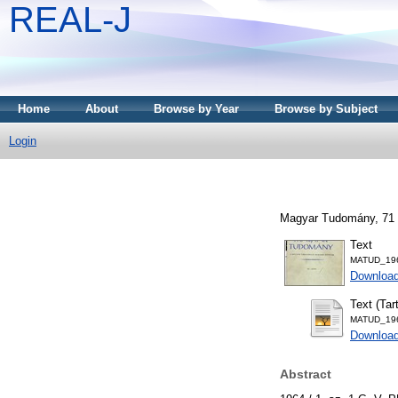
REAL-J
Home
About
Browse by Year
Browse by Subject
Login
Magyar Tudomány, 71 (
Text
MATUD_196
Downloa
Text (Tar
MATUD_196
Download
Abstract