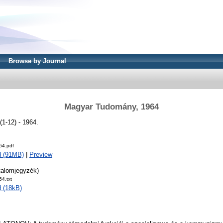
Browse by Journal
Magyar Tudomány, 1964
1-12) - 1964.
4.pdf
d (91MB)
|
Preview
talomjegyzék)
4.txt
 (18kB)