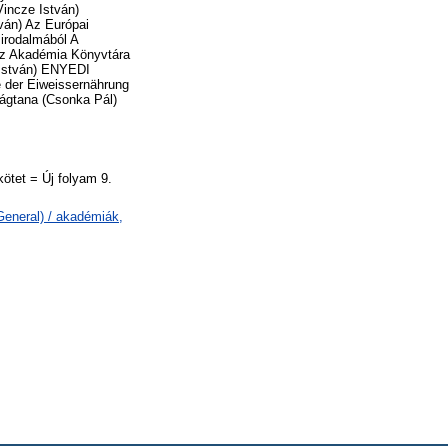
tet = Új folyam 9.
General) / akadémiák,