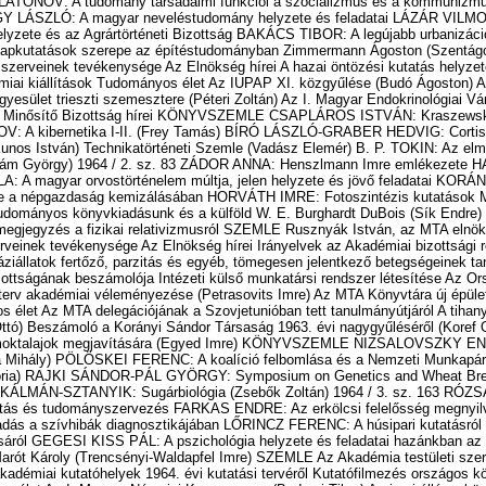
z Akadémia testületi szerveinek tevékenysége Az Elnökség hírei Irányelvek az Akadémiai bizottsági rendszerének megvizsgálásához A háziállatok fertőző, parzitás és egyéb, tömegesen jelentkező betegségeinek tanulmányozása c. főfeladat koordináló bizottságának beszámolója Intézeti külső munkatársi rendszer létesítése Az Országos Vízgazdálkodási Keretterv akadémiai véleményezése (Petrasovits Imre) Az MTA Könyvtára új épületére kiírt tervpályázat eredménye Tudományos élet Az MTA delegációjának a Szovjetunióban tett tanulmányútjáról A tihanyi Abel-csoportok kollokvium (Steinfeld Ottó) Beszámoló a Korányi Sándor Társaság 1963. évi nagygyűléséről (Koref Oszkár) Új munkaeszközök a homoktalajok megjavítására (Egyed Imre) KÖNYVSZEMLE NIZSALOVSZKY ENDRE: A család jogi rendjének alapjai (Móra Mihály) PÖLÖSKEI FERENC: A koalíció felbomlása és a Nemzeti Munkapárt megalakulása (1909-1910) (M. Kondor Viktória) RAJKI SÁNDOR-PÁL GYÖRGY: Symposium on Genetics and Wheat Breeding (Beke Ferenc) VÁRTERÉSZ-UNGER-KÁLMÁN-SZTANYIK: Sugárbiológia (Zsebők Zoltán) 1964 / 3. sz. 163 RÓZSA GYÖRGY: Tudományos tájékoztatás és tudományszervezés FARKAS ENDRE: Az erkölcsi felelősség megnyilvánulási formái KENEDI ISTVÁN: Haladás a szívhibák diagnosztikájában LŐRINCZ FERENC: A húsipari kutatásról általában és e tudományág hazai állásáról GEGESI KISS PÁL: A pszichológia helyzete és feladatai hazánkban az I. tudományos nagygyűlés tükérben Marót Károly (Trencsényi-Waldapfel Imre) SZEMLE Az Akadémia testületi szerveinek tevékenysége Az Elnökség hírei Az akadémiai kutatóhelyek 1964. évi kutatási tervéről Kutatófilmezés országos központjának létrehozása Tudományos élet Az I. Magyar Néprajzi Kongresszus (Bodrogi Tibor) Az ipari állóeszközök extenzív kihasználásával foglalkozó nemzetközi szimpózium egyes tanulságai (Hevesi Gyula) KÖNYVSZEMLE Tudomány és Emberiség (Szántó Lajos) Erdélyi János levelezése I., II. (Fenyő István) BEREND T. IVÁN: Újjáépítés és a nagytőke elleni harc Magyarországon 1945-48 (Kisfaludy Gyula) BODA DOMOKOS-MURÁNYI LÁSZLÓ: Respiratiós therapia (Kulka Frigyes) 1964 / 4. sz. 239 SZABÓ PÁL ZOLTÁN: A természeti földrajz szerepe a regionális tervezésben és a tervfeladatok komplex megoldásában BENEDIKT OTTÓ: Az atudon-kutatás néhány problémája LÁSZLÓ ANTAL: A vegyipari művelettan kialakulása és mai helyzete VITA RÉNYI ALFRÉD: Mellékvágány? MILE IMRE: A molekuláris biológiáról és a vele kapcsolatos félreértésekről FORGÁCS LÁSZLÓ: Esztétika és szakfilológia SZEMLE Novobátzky Károly, az MTA alelnöke 80 éves Az Akadémia testületi szerveinek tevékenysége Az Elnökség hírei Feladatok a tudományos minősítésről és a tudományos fokozatokról szóló új rendelkezések tükrében (Tóth Béla) Agrárkutatási eredmények felhasználásának módozatairól (Egyed Imre) Tudományos élet A magyar biokémiai kutatás két kongresszus tükrében (Tankó Béla) Ankét a népi műemlékvédelemről (ifj. Kodolányi János) A Tudományos Minősítő Bizottság hírei KÖNYVSZEMLE Tanulmányok a magyar szocialista irodalom történetéből (Kis Tamás) VARGHA KÁLMÁN: Móricz Zsigmond és az irodalom (F. Csanak Dóra) HORVÁTH RÓBERT: Hatvani István professzor (1718-1786) és a magyar statisztikai tudomány kezdetei (Vekerdi László) Az endokrinológia újabb eredményei (Farkas György) L. M. BATUNER-M. E. POZIN: Matematikai módszerek a kémiai gyakorlatban (Fényes Tamás) 1964 / 5. sz. 319 FUKÁSZ GYÖRGY: A munka jellegének változása - a szellemi és fizikai munka ellentmonádsa megoldásának feltétele CSISZÁR IMRE: A matematika egy új ága - az információelmélet BOZÓKY LÁSZLÓ: A sugárvédelem fejlődése SZÉKELY TAMÁS: Komplex kutatás és kooperáció a szervetlen polimerkémiában VITA VIRÁGH LÁSZLÓ: Zene és zeneművészet (Hozzászólás Szőke Péter "Ornitomuzikológia" című tanulmányának vitájához) SZEMLE Az Akadémia testületi szerveinek tevékenysége Az Elnökség hírei Az Akadémia 1963. évi nemzetközi tevékenységének egyes vonásai A kémiai tudományos eredmények felhasználása a gyakorlatban (Kardos Ibolya) A biológiai kutatások néhány gyakorlati vonatkozása (Láng István) TUDOMÁNYOS ÉLET Az Akadémiai Könyvtár Kézirattárának gyarapodása 1963-ban (Csapodi Csaba) A XXIV. Nemzetközi Ipari Kémiai Kongresszus (Moldvai Rezsőné) A Tudományos Minősítő Bizottság hírei KÖNYVSZEMLE MOLNÁR JÓZSEF: A könyvnyomtatás hatása a magyar irodalmi nyelv kialakulására 1527-1576 között (Hexendorf Edit) S. A. SOCHACKI: Liszt Ferenc és a lengyelek (Jan Šlaski) JÁNOSSY FERENC: A gazdasági fejlettség mérhetősége és új mérési módszere (Kasper Egon) SÁNDOR MÓRA: Die Novocain-Blockade des vegetativen Nervensystems (Stefanics János) 1964 / 6. sz. 395 A MAGYAR TUDOMÁNYOS AKADÉMIA 1964. ÉVI CXXIV. KÖZGYŰLÉSE RUSZNYÁK ISTVÁN: Elnöki megnyitó ERDEI FERENC: Az Elnökség beszámolója FEHÉR LAJOS: Üdvözlő beszéd JÓZSEF FARKAS: A magyar szocialista irodalom kezdetei (1905-1919) ISSEKUTZ BÉLA: A gyógyszerkutatás jelentősége a gyógyszeripar fejlődésében SZEMLE A Magyar Tudományos Akadémia 1964. évi közgyűlése Az Elnökség hírei Az 1964. évi akadémiai jutalmak A Tudományos Minősítő Bizottság hírei Kandidátusi és doktori disszertációk katalógusa (1952-1961) KÖNYVSZEMLE Általános nyelvészeti tanulmányok (H. Molnár Ilona) SZ. MELJUHIN: A szervetlen természet fejlődési dialektikája (Farkas János) KEMÉNY G. GÁBOR: A szomszéd népekkel való kapcsolataink történetéből (Csuka Zoltán) BÖSZÖRMÉNYI MIKLÓS-SHCWEIGER OTTÓ: A felnőttkori tüdőgümőkor gyógyszeres kezelése (Kőrösi Andor) 1964 