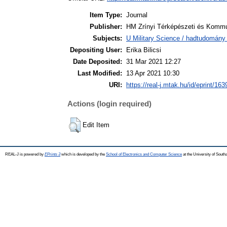
Item Type:
Journal
Publisher:
HM Zrínyi Térképészeti és Kommun
Subjects:
U Military Science / hadtudomány 
Depositing User:
Erika Bilicsi
Date Deposited:
31 Mar 2021 12:27
Last Modified:
13 Apr 2021 10:30
URI:
https://real-j.mtak.hu/id/eprint/163
Actions (login required)
Edit Item
REAL-J is powered by
EPrints 3
which is developed by the
School of Electronics and Computer Science
at the University of Sout