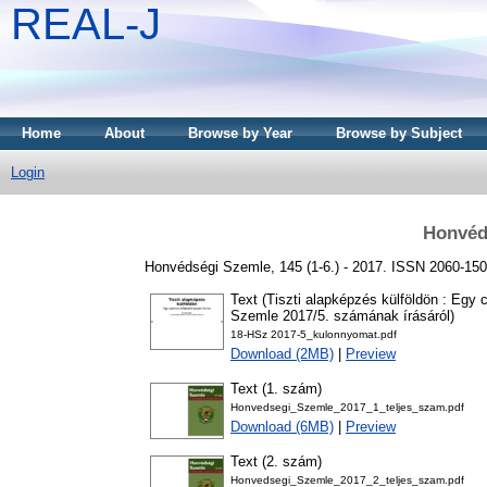
REAL-J
Home
About
Browse by Year
Browse by Subject
Login
Honvéd
Honvédségi Szemle, 145 (1-6.) - 2017. ISSN 2060-15
Text (Tiszti alapképzés külföldön : Egy
Szemle 2017/5. számának írásáról)
18-HSz 2017-5_kulonnyomat.pdf
Download (2MB)
|
Preview
Text (1. szám)
Honvedsegi_Szemle_2017_1_teljes_szam.pdf
Download (6MB)
|
Preview
Text (2. szám)
Honvedsegi_Szemle_2017_2_teljes_szam.pdf