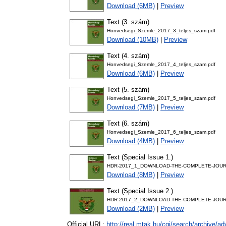
Download (6MB)
|
Preview
Text (3. szám)
Honvedsegi_Szemle_2017_3_teljes_szam.pdf
Download (10MB)
|
Preview
Text (4. szám)
Honvedsegi_Szemle_2017_4_teljes_szam.pdf
Download (6MB)
|
Preview
Text (5. szám)
Honvedsegi_Szemle_2017_5_teljes_szam.pdf
Download (7MB)
|
Preview
Text (6. szám)
Honvedsegi_Szemle_2017_6_teljes_szam.pdf
Download (4MB)
|
Preview
Text (Special Issue 1.)
HDR-2017_1_DOWNLOAD-THE-COMPLETE-JOUR
Download (8MB)
|
Preview
Text (Special Issue 2.)
HDR-2017_2_DOWNLOAD-THE-COMPLETE-JOUR
Download (2MB)
|
Preview
Official URL:
http://real.mtak.hu/cgi/search/archive/a