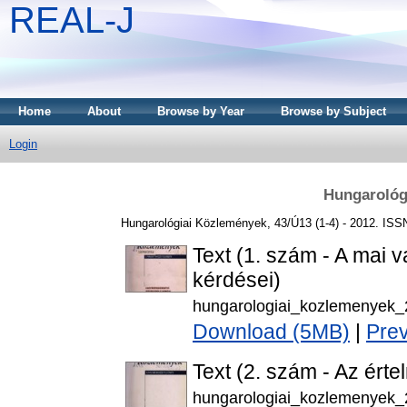
REAL-J
Home
About
Browse by Year
Browse by Subject
Login
Hungarológ
Hungarológiai Közlemények, 43/Ú13 (1-4) - 2012. IS
Text (1. szám - A mai 
kérdései)
hungarologiai_kozlemenyek_
Download (5MB)
|
Pre
Text (2. szám - Az érte
hungarologiai_kozlemenyek_