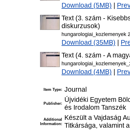
Download (5MB)
|
Pre
Text (3. szám - Kisebbsé
diskurzusok)
hungarologiai_kozlemenyek 
Download (35MB)
|
Pr
Text (4. szám - A magy
hungarologiai_kozlemenyek_
Download (4MB)
|
Pre
Journal
Item Type:
Újvidéki Egyetem Böl
Publisher:
és Irodalom Tanszék
Készült a Vajdaság A
Additional
Information:
Titkársága, valamint 