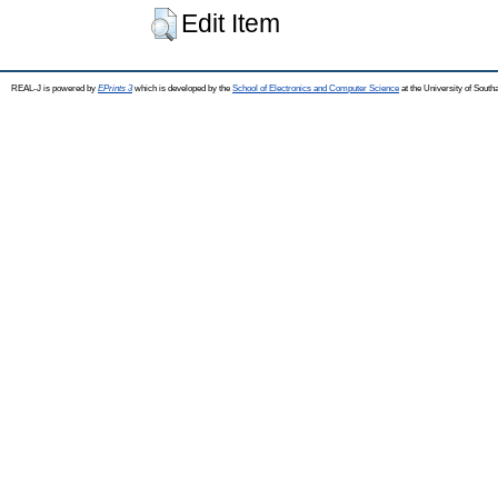
Edit Item
REAL-J is powered by
EPrints 3
which is developed by the
School of Electronics and Computer Science
at the University of Sout