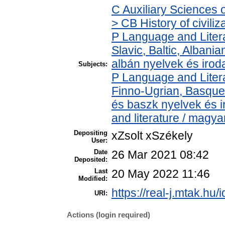
C Auxiliary Sciences 
> CB History of civili
P Language and Litera
Slavic, Baltic, Albania
albán nyelvek és irod
Subjects:
P Language and Litera
Finno-Ugrian, Basque 
és baszk nyelvek és 
and literature / magya
Depositing
xZsolt xSzékely
User:
Date
26 Mar 2021 08:42
Deposited:
Last
20 May 2022 11:46
Modified:
https://real-j.mtak.hu/
URI:
Actions (login required)