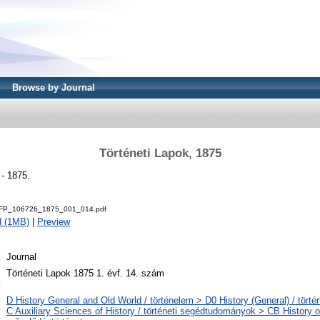
Browse by Journal
Történeti Lapok, 1875
 - 1875.
P_106726_1875_001_014.pdf
d (1MB)
|
Preview
:
Journal
l
Történeti Lapok 1875 1. évf. 14. szám
:
D History General and Old World / történelem > D0 History (General) / törté
C Auxiliary Sciences of History / történeti segédtudományok > CB History of 
: