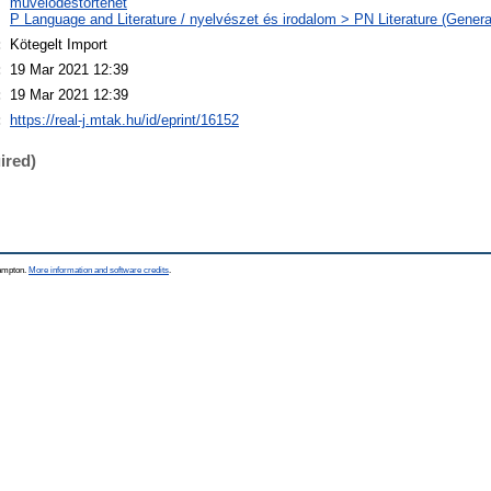
művelődéstörténet
P Language and Literature / nyelvészet és irodalom > PN Literature (General
:
Kötegelt Import
:
19 Mar 2021 12:39
:
19 Mar 2021 12:39
:
https://real-j.mtak.hu/id/eprint/16152
ired)
hampton.
More information and software credits
.