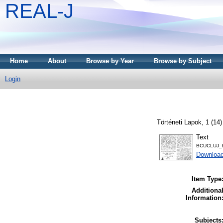
REAL-J
Home
About
Browse by Year
Browse by Subject
Login
Történeti Lapok, 1 (14)
Text
BCUCLUJ_F
Downloa
Item Type
Additiona
Information
Subjects