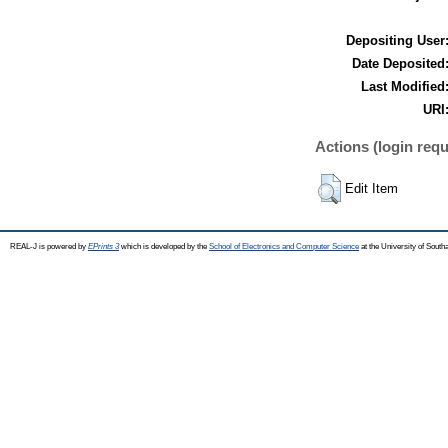
Depositing User
Date Deposited
Last Modified
URI
Actions (login requ
Edit Item
REAL-J is powered by
EPrints 3
which is developed by the
School of Electronics and Computer Science
at the University of Sout