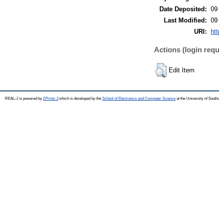
Date Deposited:
09
Last Modified:
09
URI:
htt
Actions (login requ
Edit Item
REAL-J is powered by
EPrints 3
which is developed by the
School of Electronics and Computer Science
at the University of Sout