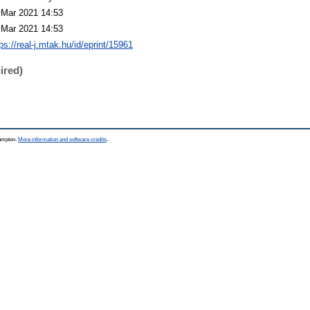
 Mar 2021 14:53
 Mar 2021 14:53
ps://real-j.mtak.hu/id/eprint/15961
ired)
hampton.
More information and software credits
.