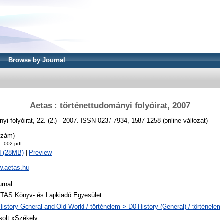
Browse by Journal
Aetas : történettudományi folyóirat, 2007
yi folyóirat, 22. (2.) - 2007. ISSN 0237-7934, 1587-1258 (online változat)
szám)
7_002.pdf
d (28MB)
|
Preview
w.aetas.hu
urnal
TAS Könyv- és Lapkiadó Egyesület
History General and Old World / történelem > D0 History (General) / történele
solt xSzékely