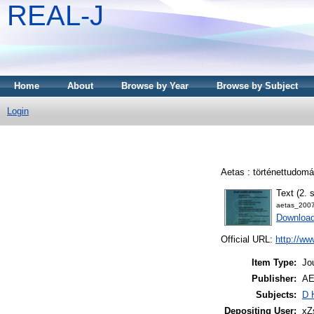
REAL-J
Home
About
Browse by Year
Browse by Subject
Login
Aetas : történettudomán
Text (2. 
aetas_200
Downloa
Official URL:
http://ww
Item Type:
Jo
Publisher:
AE
Subjects:
D 
Depositing User:
xZ