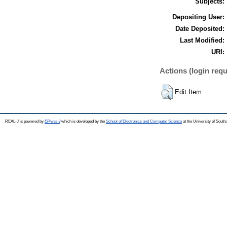
Subjects:
Depositing User:
Date Deposited:
Last Modified:
URI:
Actions (login requ
Edit Item
REAL-J is powered by
EPrints 3
which is developed by the
School of Electronics and Computer Science
at the University of Sout