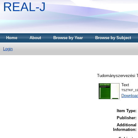
REAL-J
Home
About
Browse by Year
Browse by Subject
Login
Tudományszervezési T
Text
TSZTKF_19
Downloa
Item Type:
Publisher:
Additional
Information: