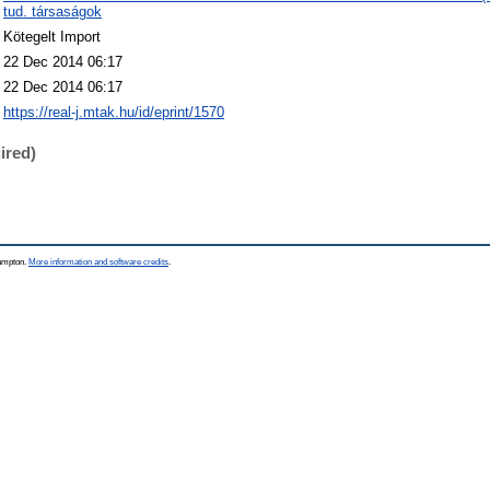
tud. társaságok
Kötegelt Import
22 Dec 2014 06:17
22 Dec 2014 06:17
https://real-j.mtak.hu/id/eprint/1570
ired)
hampton.
More information and software credits
.