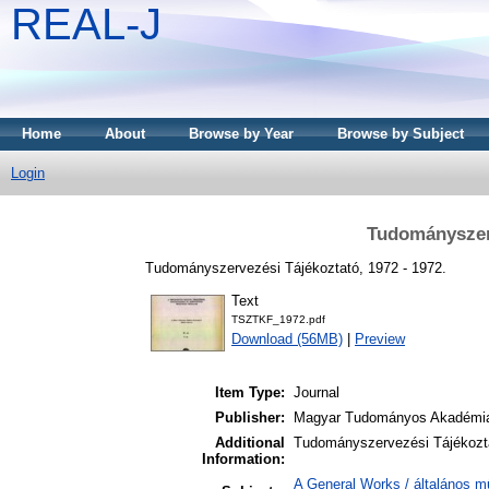
REAL-J
Home
About
Browse by Year
Browse by Subject
Login
Tudományszerv
Tudományszervezési Tájékoztató, 1972 - 1972.
Text
TSZTKF_1972.pdf
Download (56MB)
|
Preview
Item Type:
Journal
Publisher:
Magyar Tudományos Akadémia
Additional
Tudományszervezési Tájékozt
Information:
A General Works / általános m