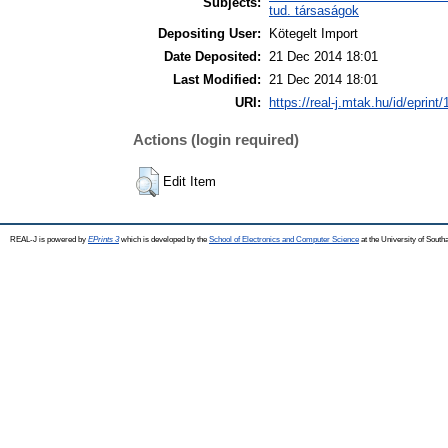
Subjects:
tud. társaságok
Depositing User:
Kötegelt Import
Date Deposited:
21 Dec 2014 18:01
Last Modified:
21 Dec 2014 18:01
URI:
https://real-j.mtak.hu/id/eprint
Actions (login required)
Edit Item
REAL-J is powered by
EPrints 3
which is developed by the
School of Electronics and Computer Science
at the University of Sout