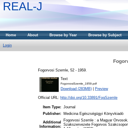
REAL-J
Home
About
Browse by Year
Browse by Subject
Login
Fogorv
Fogorvosi Szemle, 52 - 1959.
Text
FogorvosiSzemle_1959.pdf
Download (283MB)
|
Preview
Official URL:
http://doi.org/10.33891/FogSzemle
Item Type:
Journal
Publisher:
Medicina Egészségügyi Könyvkiadó
Fogorvosi Szemle : a Magyar Orvoso
Additional
Szakszervezete Fogorvos Szakcsoportj
Information: