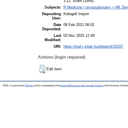
1-12. szám (1959)
Subjects:
R Medicine / orvostudomány > RK Dent
Depositing
Kötegelt Import
User:
Date
08 Feb 2021 08:02
Deposited:
Last
03 Nov 2025 12:49
Modified:
URI:
https://real-j.mtak.hu/id/eprint/15207
Actions (login required)
Edit Item
REAL-J is powered by
EPrints 3
which is developed by the
School of Electronics and Computer Science
at the University of Sout