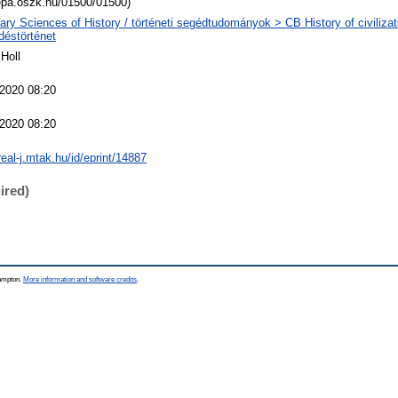
/epa.oszk.hu/01500/01500)
iary Sciences of History / történeti segédtudományok > CB History of civilizat
déstörténet
Holl
 2020 08:20
 2020 08:20
real-j.mtak.hu/id/eprint/14887
ired)
hampton.
More information and software credits
.