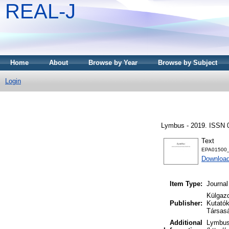
REAL-J
Home
About
Browse by Year
Browse by Subject
Login
Lymbus - 2019. ISSN 
Text
EPA01500_
Downloa
Item Type:
Journal
Külgazd
Publisher:
Kutató
Társas
Additional
Lymbus 