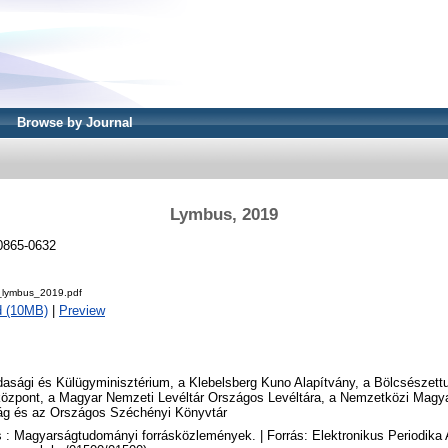
Browse by Journal
Lymbus, 2019
0865-0632
lymbus_2019.pdf
d (10MB)
|
Preview
asági és Külügyminisztérium, a Klebelsberg Kuno Alapítvány, a Bölcsészet
központ, a Magyar Nemzeti Levéltár Országos Levéltára, a Nemzetközi Mag
ág és az Országos Széchényi Könyvtár
: Magyarságtudományi forrásközlemények. | Forrás: Elektronikus Periodika