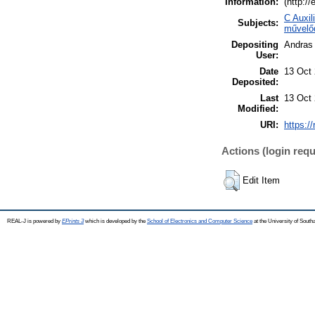
Information:
(http:/
C Auxil
Subjects:
művelő
Depositing
Andras 
User:
Date
13 Oct
Deposited:
Last
13 Oct
Modified:
URI:
https://
Actions (login requ
Edit Item
REAL-J is powered by
EPrints 3
which is developed by the
School of Electronics and Computer Science
at the University of Sout