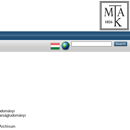
tudományi
yarságtudományi
 Archívum