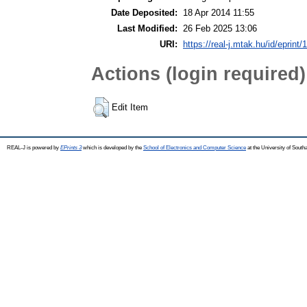
Date Deposited:
18 Apr 2014 11:55
Last Modified:
26 Feb 2025 13:06
URI:
https://real-j.mtak.hu/id/eprint/
Actions (login required)
Edit Item
REAL-J is powered by
EPrints 3
which is developed by the
School of Electronics and Computer Science
at the University of Sout