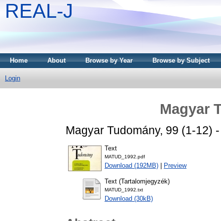
REAL-J
Home
About
Browse by Year
Browse by Subject
Login
Magyar 
Magyar Tudomány, 99 (1-12) 
Text
MATUD_1992.pdf
Download (192MB)
|
Preview
Text (Tartalomjegyzék)
MATUD_1992.txt
Download (30kB)