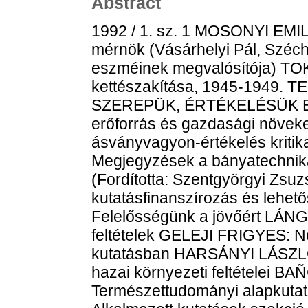
Abstract
1992 / 1. sz. 1 MOSONYI EMIL: Egy tragikus sorsú nagy magyar mérnök (Vásárhelyi Pál, Széchenyi István vízgazdálkodási eszméinek megvalósítója) TOKODY GYULA: Németország kettészakítása, 1945-1949. TERMÉSZETI ERŐFORRÁSOK: SZEREPÜK, ÉRTÉKELÉSÜK BERNÁT TIVADAR: Természeti erőforrás és gazdasági növekedés FALLER GUSZTÁV: Az ásványvagyon-értékelés kritikai elemzése FETTWEIS, GÜNTER: Megjegyzések a bányatechnika és bányagazdaságtan tudományáról (Fordította: Szentgyörgyi Zsuzsa) II. AKADÉMIAI FÓRUM A kutatásfinanszírozás és lehetőségei KOSÁRY DOMOKOS: Felelősségünk a jövőért LÁNG ISTVÁN: Korlátok - lehetőségek - feltételek GELEJI FRIGYES: Nonprofit rendszer az alkalmazott kutatásban HARSÁNYI LÁSZLÓ: A kutatás nonprofit működésének hazai környezeti feltételei BAÑCZEROWSKI JANUSZNÉ: Természettudományi alapkutatások szekció BÁLINT LAJOS: Alkalmazott kutatások szekció BARANYAY LÁSZLÓ: Társadalomtudományi szekció A II. Akadémiai Fórum állásfoglalása VITÁK - VÉLEMÉNYEK HARMAT PÁL: Az antipszichiátria fogadtatása Magyarországon GEREVICH JÓZSEF: A hazai antipszichiátria "belülről" PETHŐ BERTALAN: Korszakváltozás és antipszichiátria - Magyarországról szólva FOGALMAK - ÉRTELMEZÉSEK SPILLMAN, KURT R. - SPILLMAN, KATI: Ellenségkép és konfliktuscsuszamlás (Fordította: Hernádi Miklós) JEGYZET TARJÁN IMRE: Vitázzunk! KITEKINTÉS FENYŐ BÉLA: A nemzeti-szocialista Németország és a tudományos ismeretek áramlása (Minerva, 1990 tele) SPERLÁGH SÁNDOR: Az Európai Közösség a technológiai integráció felé vezető úton (Science and Public Policy, 1990. dec.) FENYŐ BÉLA: Tudós nők az ó- és a középkorban (Interdisciplinary Science Review, 1990/4.) FENYŐ BÉLA: Milyen lesz Franciaország könyvtára? (La Recherche, 1991. április) DOKUMENTUM SZINAI MIKLÓS: Kállay Miklós politikája és a Holocaust KÖNYVSZEMLE SÁNDOR PÁL: Takács Péter: Deák Ferenc politikai pályája, 1849-1865. [ismertetés] ENYEDI GYÖRGY: Illés Iván: Nemzedékek, elitek, ciklusok [ismertetés] KIS OTTÓ: Szabados József - Vértesi Péter: Interpolation of Functions [ismertetés] MANDICS GYÖRGY: Louis Bazin: Les Systemes chronologiques dans le monde turc ancien [ismertetés] SOMKUTI GABRIELLA: Kertész Gyula: A magyar időszaki kiadványok egyedi repertóriumai [ismertetés] UTÓHANG BÁLINT JÁNOS: Központi számítógép vagy elosztott intelligencia Az akadémiai feltalálók kitüntetése 1992 / 2. sz. 139 KISS LAJOS: Cuius regio, eius nomen? FARKAS GYŐZŐ: A fényelektromos jelenség és az Einstein-egyenlet nagy lézerintenzitásoknál BRAGYOVA ANDRÁS: Az igazságtétel legalitása INNOVÁCIÓS PARKOK MAGYARORSZÁGON BERÉNYI DÉNES: Innovációs parkok Magyarországon MOSONINÉ FRIED JUDIT: Alapítsunk innovációs parkot! PUNGOR ERNŐ: Utószó HORÁNYI GYÖRGY: Tudományos kultúra - nyelvi kultúra (Egy vegyész töprengései a magyar kémiai szaknyelv ápolásának szükségességéről) KUTATÁS ÉS KÖRNYEZET MÉSZÁROS ERNŐ: Környezettudomány: a kutatás új távlatai MICHELBERGER PÁL: Közlekedés - környezet - mérnöki felelősség TESTÜLETI HÍREK RÉT RÓZSA: Az MTA rendkívüli közgyűlése A rendkívüli közgyűlés határozata RÉT RÓZSA: Az elnökség napirendjén: szervezeti kérdések A Széchenyi István Ösztöndíj alapítvány pályázata A TUDOMÁNYOS MŰHELY PROBLÉMÁI BERÉNYI DÉNES: Merre tartson az akadémiai intézethálózat? TARJÁN IMRE: Akadémia és egyetem SOLYMOSI FRIGYES: Az akadémiai és az egyetemi kutatás korszerűsítéséről PÁLYÁZATI FELHÍVÁS VITÁK - VÉLEMÉNYEK SZUMMER CSABA: Identitásváltás vagy identitáspatológia? (Néhány észrevétel Erős Ferenc írásához) JEGYZET BALÁZS TIBOR: Eretnek gondolatok a kutatásszervezésről INTERJÚ TÓTH TIBOR, F.: Az innováció szolgálatában (Beszélgetés iványi Istvánnal, az Országos Találmányi Hivatal elnökével) MEGEMLÉKEZÉSEK KELÉNYI GÁBOR: Romhányi György (1905-1991) MAROSI ERNŐ: Németh Lajos (1929-1991) HAJDÚ PÉTER: Mikko Korhonen (1936-1991) A TUDOMÁNY TÖRTÉNETÉBŐL ÁDÁM ANTAL: Molnár Kálmán, a közjogtudomány akadémikusa SIPOS BÉLA: Egy úttörő közgazdász: Theiss Ede ("Sine praeteretis futura nulla") KÖNYVSZEMLE CSAPODI CSABA: Thuróczy János: Chronicle of the