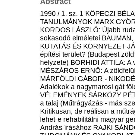
Abstract
1990 / 1. sz. 1 KÖPECZI BÉLA: Folytatás és megújhodás TANULMÁNYOK MARX GYÖRGY: A légkör üvegházhatása KORDOS LÁSZLÓ: Újabb rudabányai leletek és az emberré válás sokasodó elméletei BAUMAN, ZYGMUNT: A Holocaust szociológiája KUTATÁS ÉS KÖRNYEZET JÁMBOR IMRE: Zöldfelület vagy tartalék építési terület? (Budapest zöldfelületi rendszere és a gazdálkodás helyzete) BORHIDI ATTILA: A városklíma és a zöldövezet alakulása MÉSZÁROS ERNŐ: A zöldfelületek hatása a városi levegőre MÁRFÖLDI GÁBOR - NIKODÉMUS ANTAL - RÉTVÁRI LÁSZLÓ: Adalékok a nagymarosi gát földfizikai kérdéseihez VITÁK - VÉLEMÉNYEK SÁRKÖZY PÉTER: Pótolhatatlan termelőeszközünk: a talaj (Műtrágyázás - más szemszögből) DEBRECZENI BÉLA: Kritikusan, de reálisan a műtrágyázásról FODOR ANDRÁS: Kell-e és lehet-e rehabilitálni magyar genetikusokat SZABÓ GÁBOR: Fodor András írásához RAJKI SÁNDOR: A tavaszi búza ősziesíthető TUDOMÁNY ÉS GYAKORLAT DOBÓ ANDOR: Többségi döntések - szavazások. Különös tekintettel a választások igazságosságára JEGYZET HORÁNYI GYÖRGY: A hidegfúzió és társai (Adalékok a "tudományos szenzációk" ontológiájához) BECK MIHÁLY: A kutatás kelepcéi KITEKINTÉS TAMÁS PÁL: A Szaharov-jelenség SZAHAROV, A. D.: Önéletrajzi vázlat (Fordította: Székely Dániel) SZAHAROV, A. D.: Béke, haladás és emberi jogok (Fordította: Székely Dániel) SZAHAROV, A. D.: A liberális értelmiség és a Nyugat: illúziók és felelősség (Fordította: Székely Dániel) SZAHAROV, A. D.: Az együttműködés négyszakaszos terve (Fordította: Székely Dániel) MEGEMLÉKEZÉSEK GALLAI MARGIT: Tariska István (1915-1989) JAKÓ ZSIGMOND: Mályusz Elemér (1898-1989) HÍREK A SZELLEMI ÉRTÉKEK HASZNOSÍTÁSÁRÓL A találmányi tevékenység fejlődése a statisztikai adatok tükrében BOBROVSZKY JENŐ: Nemzetközi szerződés az integrált áramkörökre vonatkozó szellemi tulajdon védelméről KÖNYVSZEMLE TILKOVSZKY LÓRÁNT: Két könyv a magyarországi németek sorsáról a második világháború után [ismertetés] FRIED ISTVÁN: Struktúra, jelentés, érték. A Cseh és lengyel strukturalizmus az irodalomtudományban. Válogatta és szerkesztette: Bojtár Endre [ismertetés] DERCZE ZOLTÁN: Lackó Miklós: Korszellem és tudomány [ismertetés] KÖPECZI BÉLA: Kovács I. Gábor: Kis magyar kalendáriumtörténet 1880-ig [ismertetés] Beérkezett könyvek Beérkezett könyvek A cikkek angol és orosz nyelvű rövid kivonata Akadémiai tagajánlások - 1990 123 1990 / 2. sz. 195 TANULMÁNYOK WALLERSTEIN, IMMANUEL: Újra kell-e gondolnunk a XIX. század társadalomtudományát? (Fordította: Székely Dániel) KOVÁCS JENŐ: Magyarország geostratégiai viszonyai és lehetőségei VITÁK - VÉLEMÉNYEK (AZ ABORTUSZRÓL) JOBBÁGYI GÁBOR: Magzatvédelem - embervédelem ANDORKA RUDOLF: Gondolatok a népesedéspolitika "jó" és "rossz" eszközeiről GÁTI ISTVÁN - EGYED JENŐ - KONCZWALD LÁSZLÓ: Megjegyzések a népesedéspolitikai elemzésekhez - a szülész szemszögéből LENKOVICS BARNABÁS: A magzat élethez való jogáról TUDOMÁNY ÉS GYAKORLAT KŐSZEGFALVI GYÖRGY: Településfejlődés - településpolitika TÓTH JÓZSEF: Termékszerkezet-váltás - de hogyan? MAHUNKA IMRE - TÁRKÁNYI FERENC: Alapkutatásból hasznosítás. Hároméves a magyarországi ciklotron A TUDOMÁNYOS MŰHELY PROBLÉMÁI BERÉNYI DÉNES: A posztgraduális képzés és a felsőoktatási-kutatóintézeti együttműködés (Gondolatok, javaslatok) MOSONINÉ FRIED JUDIT: Tudomány a szomszédban. Beszélgetés az osztrák "OTKA" főtitkárával KITEKINTÉS 279 HERNÁDI MIKLÓS: Az orvostudomány új vonulata: az előrejelző orvoslás (Le Monde,1989. február 1.) 279 KERESKÉNYI SÁNDOR: Zöld ág - Desmoulins és Petőfi (Korunk, 1989. 7. szám) 280 SOMLÓ GYÖRGY: Környezetvédelem: egy új üzletág (Economist, 1989. április 10.) FRONTÓ ANDRÁS: Újabb mérföldkő az Univerzum távolságskáláján. (Astronomy, 1988. 11. szám) TESTÜLETI HÍREK RÉT RÓZSA: Az elnökség napirendjén: Korszerűsítő törekvések az innovációban - a tudományos könyv - és folyóiratkiadásban A TUDOMÁNY TÖRTÉNETÉBŐL KÓNYA SÁNDOR: A Magyar Tudományos Tanács és a Magyar Tudományos Akadémia egyesítése (1949.) KÖNYVSZEMLE TAMÁS PÁL: Wissenschaft in Berlin: Von den Anfängen bis zum Neubeginn nach 1945. (Tudomány Berlinben - a kezdetektől az 1945-ös újrakezdésig) [ismertetés] TAMÁS PÁL: Buharin N. I.: Izbrannüje Trudi - Isztorija i organizacija nauki i techniki (Válogatott művek - tudomány- és technikatörténet, tudományszervezés) [ismertetés] TAMÁS PÁL: Laplante L.: L' Université - Questions et Défis (Egyetem - kérdések és kihívások) [ismertetés] TAMÁS PÁL: Krohn W. - Küppers G.: Die Selbstorganisation der Wissenschaft (A tudomány önszerveződése) [ismertetés] TAMÁS PÁL: Hacsaturjan A. A.: Organizacionno-ekonomicseszkij mechanizm 