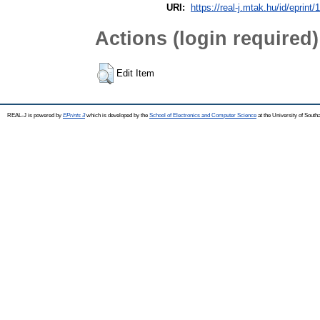
URI:
https://real-j.mtak.hu/id/eprint/
Actions (login required)
Edit Item
REAL-J is powered by
EPrints 3
which is developed by the
School of Electronics and Computer Science
at the University of Sout