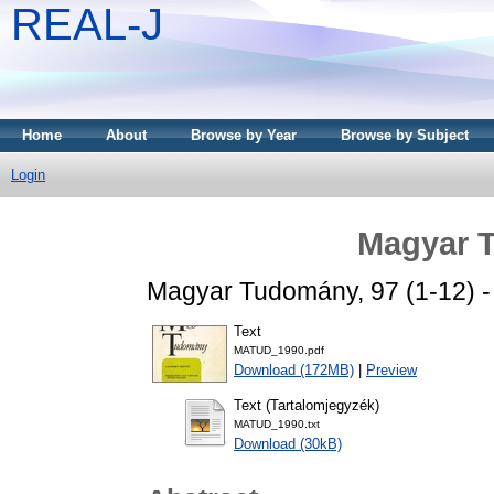
REAL-J
Home
About
Browse by Year
Browse by Subject
Login
Magyar 
Magyar Tudomány, 97 (1-12) 
Text
MATUD_1990.pdf
Download (172MB)
|
Preview
Text (Tartalomjegyzék)
MATUD_1990.txt
Download (30kB)