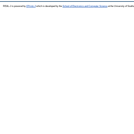
REAL-J is powered by
EPrints 3
which is developed by the
School of Electronics and Computer Science
at the University of Sout