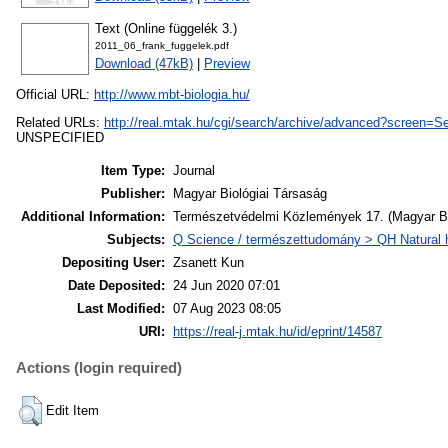
Text (Online függelék 3.)
2011_06_frank_fuggelek.pdf
Download (47kB)
|
Preview
Official URL:
http://www.mbt-biologia.hu/
Related URLs:
http://real.mtak.hu/cgi/search/archive/advanced?scree
UNSPECIFIED
Item Type:
Journal
Publisher:
Magyar Biológiai Társaság
Additional Information:
Természetvédelmi Közlemények 17. (Magyar Bio
Subjects:
Q Science / természettudomány > QH Natural hi
Depositing User:
Zsanett Kun
Date Deposited:
24 Jun 2020 07:01
Last Modified:
07 Aug 2023 08:05
URI:
https://real-j.mtak.hu/id/eprint/14587
Actions (login required)
Edit Item