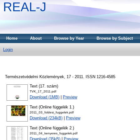
REAL-J
Home
About
Browse by Year
Browse by Subject
Login
Természetvédelmi Közlemények, 17 - 2011. ISSN 1216-4585
Text (17. szám)
TVK_17_2011.pdf
Download (1MB)
|
Preview
Text (Online függelék 1.)
2011_03_foldesi_fuggelek.pdf
Download (234kB)
|
Preview
Text (Online függelék 2.)
2011_04_kenyeres_fuggelek.pdf
Download (35kB)
|
Preview