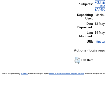
Földraj
Subjects:
Z Bibli
ZA4450
Depositing
László 
User:
Date
13 May
Deposited:
Last
14 May
Modified:
URI:
https://
Actions (login requ
Edit Item
REAL-J is powered by
EPrints 3
which is developed by the
School of Electronics and Computer Science
at the University of Sout