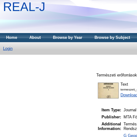
REAL-J
Home
About
Browse by Year
Browse by Subject
Login
Természeti erőforrások
Text
termeszeti
Downloa
Item Type:
Journal
Publisher:
MTA Föl
Additional
Termész
Information:
Rendsze
G Geogr