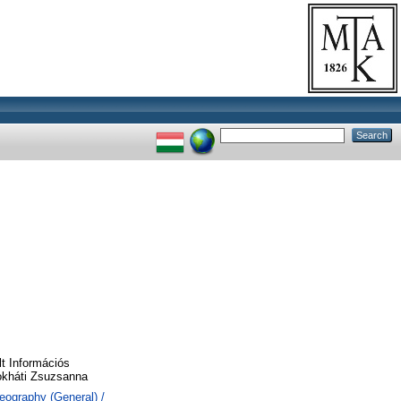
t Információs
rokháti Zsuzsanna
eography (General) /