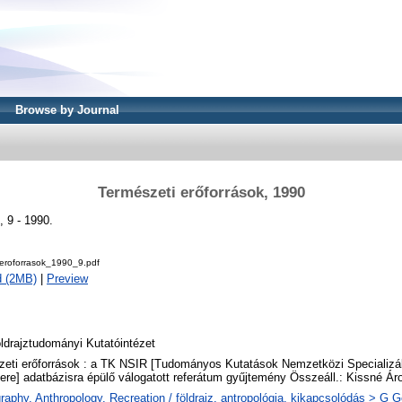
Browse by Journal
Természeti erőforrások, 1990
, 9 - 1990.
_eroforrasok_1990_9.pdf
d (2MB)
|
Preview
drajztudományi Kutatóintézet
eti erőforrások : a TK NSIR [Tudományos Kutatások Nemzetközi Specializál
re] adatbázisra épülő válogatott referátum gyűjtemény Összeáll.: Kissné Á
aphy. Anthropology. Recreation / földrajz, antropológia, kikapcsolódás > G G