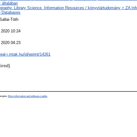
z általában
ography. Library Science. Information Resources / könyvtártudomány > ZA Inf
 Databases
Sallai-Tóth
 2020 10:24
 2020 04:23
real-j.mtak.hu/id/eprint/14261
ired)
hampton.
More information and software credits
.