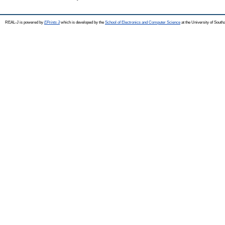
REAL-J is powered by
EPrints 3
which is developed by the
School of Electronics and Computer Science
at the University of Sout