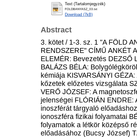
Text (Tartalomjegyzék)
FOLDBANYASZ_03.txt
Download (7kB)
Abstract
3. kötet / 1-3. sz. 1 "A F
RENDSZERE" CÍMŰ ANKÉT 
ELEMÉR: Bevezetés DEZSŐ L
BALÁZS BÉLA: Bolygólégkörö
kémiája KISVARSÁNYI GÉZA: Az
kőzetek előzetes vizsgálata
VERŐ JÓZSEF: A magnetoszfé
jelenségei FLÓRIÁN ENDRE: A 
inoszférát tárgyaló előadásh
ionoszféra fizikai folyamatai 
folyamatok a létkör középső r
előadásához (Bucsy József) 