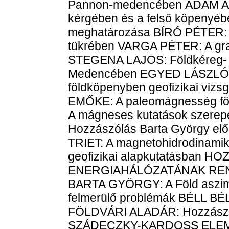
Pannon-medencében ÁDÁM ANT
kérgében és a felső köpenyéb
meghatározása BÍRÓ PÉTER: A 
tükrében VARGA PÉTER: A gravi
STEGENA LAJOS: Földkéreg- 
Medencében EGYED LÁSZLÓ: Á
földköpenyben geofizikai vi
EMŐKE: A paleomágnesség fö
A mágneses kutatások szere
Hozzászólás Barta György elő
TRIET: A magnetohidrodinamik
geofizikai alapkutatásban
ENERGIAHÁLÓZATÁNAK RE
BARTA GYÖRGY: A Föld aszim
felmerülő problémák BÉLL
FÖLDVÁRI ALADÁR: Hozzászól
SZÁDECZKY-KARDOSS ELEMÉR