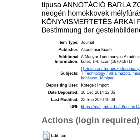
típusa ANNOTÁCIÓ BARLA ZOLT
neogén homokkövek mélyfúrási
KÖNYVISMERTETÉS ÁRKAI PÉTE
Bestimmung der gesteinbildend
Item Type:
Journal
Publisher:
Akadémiai Kiadó
Additional
A Magyar Tudományos Akadémia 
Information:
kötet, 1-4. szám(1970-1971)
Q Science / természettudomány
Subjects:
T Technology / alkalmazott, műs
kohászat, fémipar
Depositing User:
Kötegelt Import
Date Deposited:
16 Dec 2014 12:35
Last Modified:
23 Sep 2023 18:08
URI:
https://real-j.mtak.hu/id/eprint/1
Actions (login required)
Edit Item