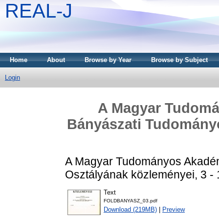
REAL-J
Home
About
Browse by Year
Browse by Subject
Login
A Magyar Tudomá
Bányászati Tudományo
A Magyar Tudományos Akadém
Osztályának közleményei, 3 - 
Text
FOLDBANYASZ_03.pdf
Download (219MB)
|
Preview