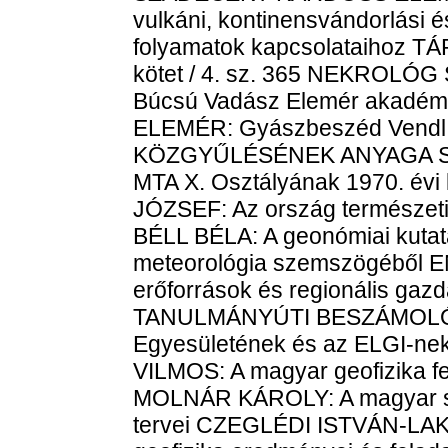
vulkáni, kontinensvándorlási
folyamatok kapcsolataihoz 
kötet / 4. sz. 365 NEKRO
Búcsú Vadász Elemér akadé
ELEMÉR: Gyászbeszéd Vendl Al
KÖZGYŰLÉSÉNEK ANYAGA S
MTA X. Osztályának 1970. év
JÓZSEF: Az ország természeti 
BÉLL BÉLA: A geonómiai kutatás
meteorológia szemszögéből 
erőforrások és regionális ga
TANULMÁNYÚTI BESZÁMOLÓK 
Egyesületének és az ELGI-ne
VILMOS: A magyar geofizika f
MOLNÁR KÁROLY: A magyar sz
tervei CZEGLÉDI ISTVÁN-LA