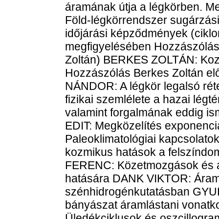
áramának útja a légkörben. M
Föld-légkörrendszer sugárzás
időjárási képződmények (ciklo
megfigyelésében Hozzászólás
Zoltán) BERKES ZOLTÁN: Kozm
Hozzászólás Berkes Zoltán e
NÁNDOR: A légkör legalsó réte
fizikai szemlélete a hazai légt
valamint forgalmának eddig i
EDIT: Megközelítés exponenc
Paleoklimatológiai kapcsolat
kozmikus hatások a felszínd
FERENC: Közetmozgások és á
hatására DANK VIKTOR: Áramlá
szénhidrogénkutatásban GYU
bányászat áramlástani vona
Üledékciklusok és oszcill