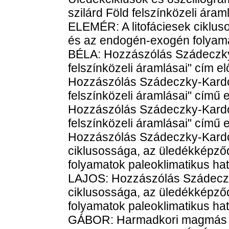
szilárd Föld felszínközeli 
ELEMÉR: A litofáciesek ciklu
és az endogén-exogén folyama
BÉLA: Hozzászólás Szádeczky-
felszínközeli áramlásai" cí
Hozzászólás Szádeczky-Kardos
felszínközeli áramlásai" cí
Hozzászólás Szádeczky-Kardos
felszínközeli áramlásai" cí
Hozzászólás Szádeczky-Kardos
ciklusossága, az üledékképz
folyamatok paleoklimatikus h
LAJOS: Hozzászólás Szádeczky
ciklusossága, az üledékképz
folyamatok paleoklimatikus h
GÁBOR: Harmadkori magmás ci