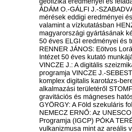
geofizika eredményei és felada
ÁDÁM O.-GÁLFI J.-SZABADVÁR
mérések eddigi eredményei és 
valamint a vízkutatásban HEN
magyarországi gyártásának k
50 éves ELGI eredményei és t
RENNER JÁNOS: Eötvos Loránd
Intézet 50 éves kutató munk
VINCZE J.: A digitális szeizmi
programja VINCZE J.-SEBEST
komplex digitalis karotázs-be
alkalmazási területéről S
gravitációs és mágneses hat
GYÖRGY: A Föld szekuláris fol
NEMECZ ERNŐ: Az UNESCO Ne
Programja (IGCP) PÓKA TERÉZI
vulkanizmusa mint az areális v