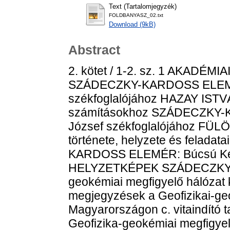
Text (Tartalomjegyzék)
FOLDBANYASZ_02.txt
Download (9kB)
Abstract
2. kötet / 1-2. sz. 1 AKAD
SZÁDECZKY-KARDOSS ELEMÉR
székfoglalójához HAZAY ISTVÁN
számításokhoz SZÁDECZKY-
József székfoglalójához FÜLÖ
története, helyzete és felad
KARDOSS ELEMÉR: Búcsú Ke
HELYZETKÉPEK SZÁDECZKY-
geokémiai megfigyelő hálózat
megjegyzések a Geofizikai-geo
Magyarországon c. vitaindító 
Geofizika-geokémiai megfigye