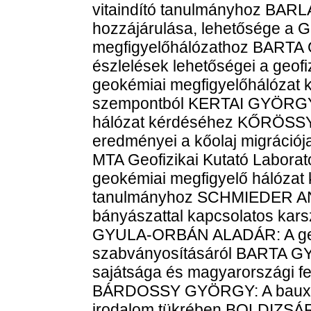
vitaindító tanulmányhoz BARLA
hozzájárulása, lehetősége a G
megfigyelőhálózathoz BARTA
észlelések lehetőségei a geofi
geokémiai megfigyelőhálózat 
szempontból KERTAI GYÖRGY: 
hálózat kérdéséhez KŐRÖSSY
eredményei a kőolaj migrác
MTA Geofizikai Kutató Laborat
geokémiai megfigyelő hálózat
tanulmányhoz SCHMIEDER A
bányászattal kapcsolatos karsz
GYULA-ORBÁN ALADÁR: A geo
szabványosításáról BARTA G
sajátsága és magyarországi fe
BÁRDOSSY GYÖRGY: A bauxitföl
irodalom tükrében BOLDIZSÁ