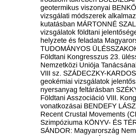
geotermikus viszonyai BEN
vizsgálati módszerek alkalmaz
kutatásban MÁRTONNÉ SZAL
vizsgálatok földtani jelentő
helyzete és feladata Magya
TUDOMÁNYOS ÜLÉSSZAKOKR
Földtani Kongresszus 23. ülé
Nemzetközi Uniója Tanácsának
VIII sz. SZÁDECZKY-KARDOSS
geokémiai vizsgálatok jelentős
nyersanyag feltárásban SZÉK
Földtani Asszociáció VIII. K
vonatkozásai BENDEFY LÁSZ
Recent Crustal Movements (CR
Szimpóziuma KÖNYV- ÉS T
SÁNDOR: Magyarország Nemzet