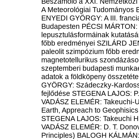
Beszámoló a XXI. Nemzetközi 
A Meteorológiai Tudományos B
ENYEDI GYÖRGY: A III. francia
Budapesten PÉCSI MÁRTON: A
lepusztulásformáinak kutatásá
főbb eredményei SZILÁRD JENŐ
paleolit szimpózium főbb e
magnetotellurikus szondázáso
szeptemberi budapesti munka
adatok a földköpeny összet
GYÖRGY: Szádeczky-Kardoss E
fejlődése STEGENA LAJOS: P. 
VADÁSZ ELEMÉR: Takeuchi-Uy
Earth, Appreach to Geophisics 
STEGENA LAJOS: Takeuchi Hitos
VADÁSZ ELEMÉR: D. T. Donovan
Principles) BALOGH KÁLMÁN: 