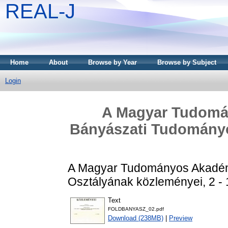
REAL-J
Home
About
Browse by Year
Browse by Subject
Login
A Magyar Tudomá
Bányászati Tudományo
A Magyar Tudományos Akadém
Osztályának közleményei, 2 - 
Text
FOLDBANYASZ_02.pdf
Download (238MB)
|
Preview