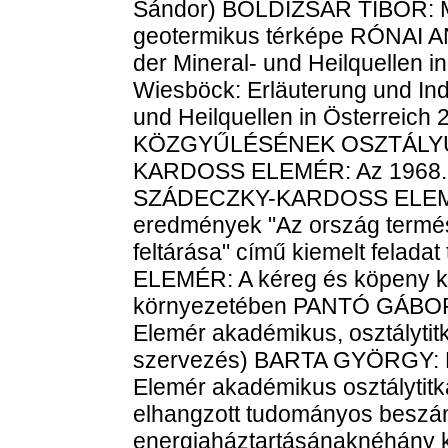
Sándor) BOLDIZSÁR TIBOR: M. 
geotermikus térképe RÓNAI A
der Mineral- und Heilquellen i
Wiesböck: Erläuterung und Ind
und Heilquellen in Österreich 2
KÖZGYŰLÉSÉNEK OSZTÁLYÜ
KARDOSS ELEMÉR: Az 1968. év
SZÁDECZKY-KARDOSS ELEMÉR
eredmények "Az ország termés
feltárása" című kiemelt fel
ELEMÉR: A kéreg és köpeny k
környezetében PANTÓ GÁBOR
Elemér akadémikus, osztályti
szervezés) BARTA GYÖRGY: 
Elemér akadémikus osztálytitk
elhangzott tudományos beszá
energiaháztartásánaknéhány