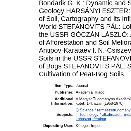
Bondarik G. K.: Dynamic and St
Geology HARSÁNYI ESZTER: Vi
of Soil, Cartography and its In
World STEFANOVITS PÁL: Lobov
the USSR GÓCZÁN LÁSZLÓ: Al'B
of Afforestation and Soil Meli
Antipov-Karataev I. N.-Csiszev
Soils in the USSR STEFANOVI
of Bogs STEFANOVITS PÁL: Sk
Cultivation of Peat-Bog Soils
Item Type:
Journal
Publisher:
Akadémiai Kiadó
Additional
A Magyar Tudományos Akadémia
Information:
kötet, 1-4. szám(1968-1970)
Q Science / természettudomány
Subjects:
T Technology / alkalmazott, műs
kohászat, fémipar
Depositing User:
Kötegelt Import