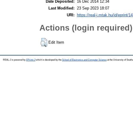
Date Deposited:
16 Dec 2014 12:34
Last Modified:
23 Sep 2023 18:07
URI:
https://real-j.mtak.hu/id/eprint/1
Actions (login required)
Edit Item
REAL-J is powered by
EPrints 3
which is developed by the
School of Electronics and Computer Science
at the University of Sout