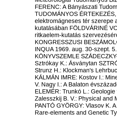
FERENC: A Bányászati Tudomá
TUDOMÁNYOS ÉRTEKEZÉS, H
elektromágneses tér szerepe 
kutatásában FÖLDVÁRINÉ VOG
ritkaelem-kutatás szervezésér
KONGRESSZUSI BESZÁMOLÓ 
INQUA 1969. aug. 30-szept. 5. 
KÖNYVSZEMLE SZÁDECZKY-
Sztrókay K.: Ásványtan SZT
Strunz H.: Klockman's Lehrb
KÁLMÁN IMRE: Kostov I.: Min
V. Nagy I.: A Balaton évszáza
ELEMÉR: Trunkó L.: Geolog
Zalesszkij B. V.: Physical and
PANTÓ GYÖRGY: Vlasov K. A.:
Rare-elements and Genetic Ty