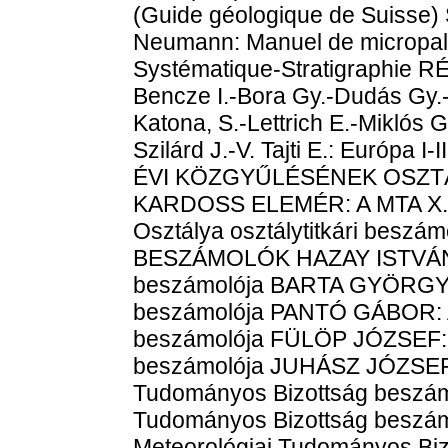
(Guide géologique de Suisse
Neumann: Manuel de micropala
Systématique-Stratigraphie R
Bencze I.-Bora Gy.-Dudás Gy.-
Katona, S.-Lettrich E.-Miklós G
Szilárd J.-V. Tajti E.: Európa I-
ÉVI KÖZGYŰLÉSÉNEK OSZT
KARDOSS ELEMÉR: A MTA X. F
Osztálya osztálytitkári be
BESZÁMOLÓK HAZAY ISTVÁN: 
beszámolója BARTA GYÖRGY: 
beszámolója PANTÓ GÁBOR: A
beszámolója FÜLÖP JÓZSEF: A
beszámolója JUHÁSZ JÓZSEF: 
Tudományos Bizottság beszá
Tudományos Bizottság besz
Meteorológiai Tudományos Bi