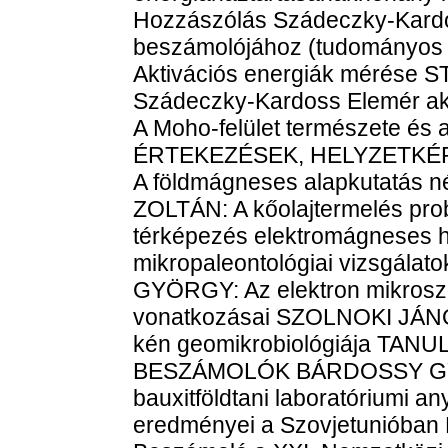
Hozzászólás Szádeczky-Kardos
beszámolójához (tudományos 
Aktivációs energiák mérése
Szádeczky-Kardoss Elemér a
A Moho-felület természete és a
ÉRTEKEZÉSEK, HELYZETKÉP
A földmágneses alapkutatás 
ZOLTÁN: A kőolajtermelés pr
térképezés elektromágneses 
mikropaleontológiai vizsgálat
GYÖRGY: Az elektron mikrosz
vonatkozásai SZOLNOKI JÁNOS
kén geomikrobiológiája T
BESZÁMOLÓK BÁRDOSSY GYÖRG
bauxitföldtani laboratóriumi a
eredményei a Szovjetuniób