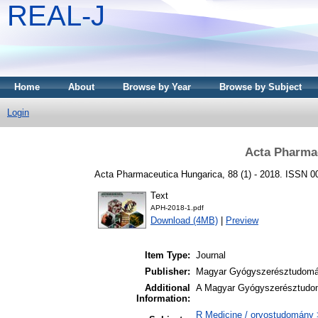
REAL-J
Home
About
Browse by Year
Browse by Subject
Login
Acta Pharmac
Acta Pharmaceutica Hungarica, 88 (1) - 2018. ISSN 0
Text
APH-2018-1.pdf
Download (4MB)
|
Preview
Item Type:
Journal
Publisher:
Magyar Gyógyszerésztudomá
Additional
A Magyar Gyógyszerésztudom
Information:
R Medicine / orvostudomány 