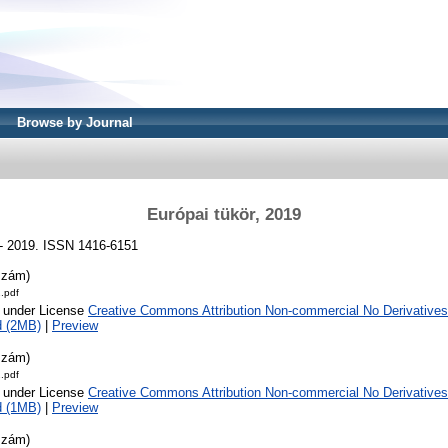
Browse by Journal
Európai tükör, 2019
) - 2019. ISSN 1416-6151
szám)
.pdf
e under License
Creative Commons Attribution Non-commercial No Derivatives
d (2MB)
|
Preview
szám)
.pdf
e under License
Creative Commons Attribution Non-commercial No Derivatives
d (1MB)
|
Preview
szám)