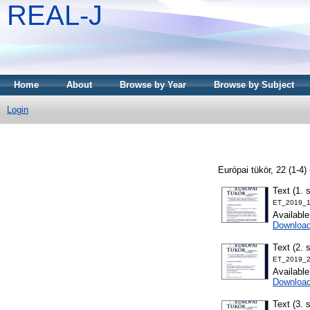
REAL-J
Home
About
Browse by Year
Browse by Subject
Login
Európai tükör, 22 (1-4
Text (1. 
ET_2019_1
Availabl
Downloa
Text (2. 
ET_2019_2
Availabl
Downloa
Text (3. 