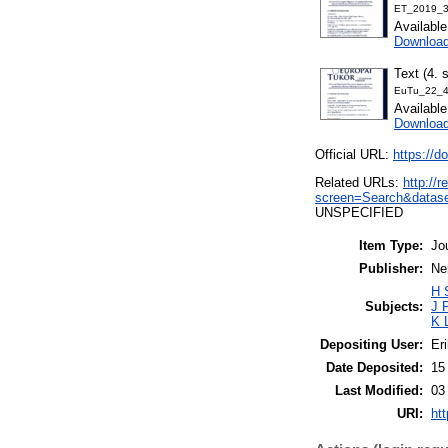
ET_2019_3
Availabl
Downloa
Text (4. 
EuTu_22_4
Availabl
Downloa
Official URL:
https://d
Related URLs:
http://
screen=Search&datase
UNSPECIFIED
Item Type:
Jo
Publisher:
Ne
H 
Subjects:
J P
K 
Depositing User:
Eri
Date Deposited:
15
Last Modified:
03
URI:
htt