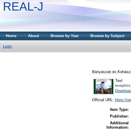
REAL-J
Home
About
Browse by Year
Browse by Subject
Login
Bányászati és Kohásza
Text
koolaj2014
Downloa
Official URL:
https://w
Item Type:
Publisher:
Additional
Information: