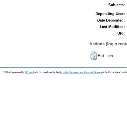
Subjects:
Depositing User:
Date Deposited:
Last Modified:
URI:
Actions (login requ
Edit Item
REAL-J is powered by
EPrints 3
which is developed by the
School of Electronics and Computer Science
at the University of Sout