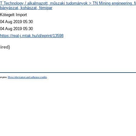
T Technology / alkalmazott, műszaki tudományok > TN Mining engineering. M
bányászat, kohászat, fémipar
Kötegelt Import
04 Aug 2019 05:30
04 Aug 2019 05:30
https://real-j.mtak.hu/id/eprint/13598
ired)
hampton.
More information and software credits
.