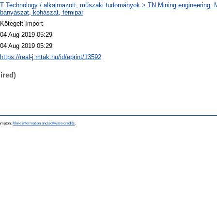
T Technology / alkalmazott, műszaki tudományok > TN Mining engineering. M
bányászat, kohászat, fémipar
Kötegelt Import
04 Aug 2019 05:29
04 Aug 2019 05:29
https://real-j.mtak.hu/id/eprint/13592
ired)
hampton.
More information and software credits
.