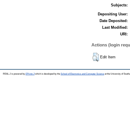
Subjects:
Depositing User:
Date Deposited:
Last Modified:
URI:
Actions (login requ
Edit Item
REAL-J is powered by
EPrints 3
which is developed by the
School of Electronics and Computer Science
at the University of Sout