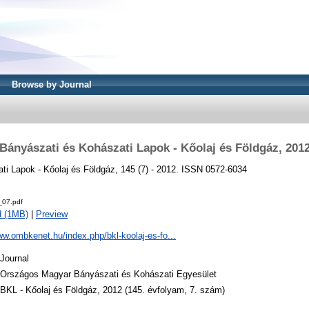
Browse by Journal
Bányászati és Kohászati Lapok - Kőolaj és Földgáz, 201
ti Lapok - Kőolaj és Földgáz, 145 (7) - 2012. ISSN 0572-6034
_07.pdf
d (1MB)
|
Preview
ww.ombkenet.hu/index.php/bkl-koolaj-es-fo...
Journal
Országos Magyar Bányászati és Kohászati Egyesület
BKL - Kőolaj és Földgáz, 2012 (145. évfolyam, 7. szám)