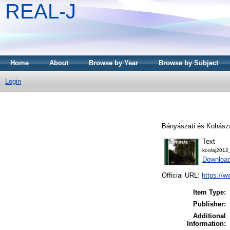
REAL-J
Home
About
Browse by Year
Browse by Subject
Login
Bányászati és Kohásza
Text
koolaj2012
Downloa
Official URL:
https://w
Item Type:
Publisher:
Additional
Information: