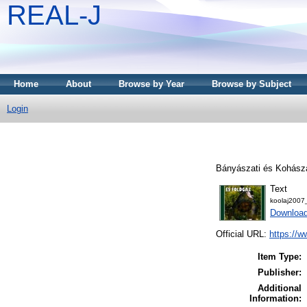
REAL-J
Home
About
Browse by Year
Browse by Subject
Login
Bányászati és Kohásza
Text
koolaj2007
Download
Official URL:
https://w
Item Type:
Publisher:
Additional
Information: