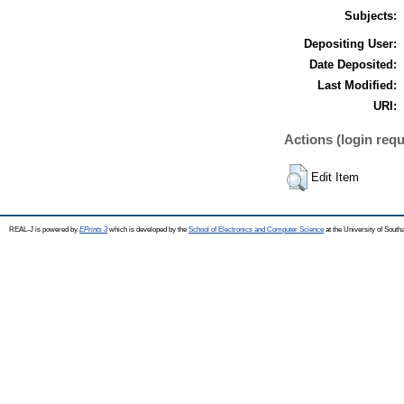
Subjects:
Depositing User:
Date Deposited:
Last Modified:
URI:
Actions (login requ
Edit Item
REAL-J is powered by
EPrints 3
which is developed by the
School of Electronics and Computer Science
at the University of Sout