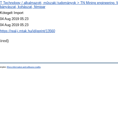
T Technology / alkalmazott, műszaki tudományok > TN Mining engineering. M
bányászat, kohászat, fémipar
Kötegelt Import
04 Aug 2019 05:23
04 Aug 2019 05:23
https://real-j.mtak.hu/id/eprint/13560
ired)
hampton.
More information and software credits
.