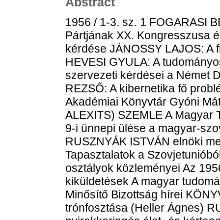
Abstract
1956 / 1-3. sz. 1 FOGARASI B
Pártjának XX. Kongresszusa é
kérdése JÁNOSSY LAJOS: A filo
HEVESI GYULA: A tudományos 
szervezeti kérdései a Német
REZSŐ: A kibernetika fő pro
Akadémiai Könyvtár Gyóni Máty
ALEXITS) SZEMLE A Magyar T
9-i ünnepi ülése a magyar-szo
RUSZNYÁK ISTVÁN elnöki me
Tapasztalatok a Szovjetuniób
osztályok közleményei Az 1956.
kiküldetések A magyar tudomá
Minősítő Bizottság hírei K
trónfosztása (Heller Ágnes