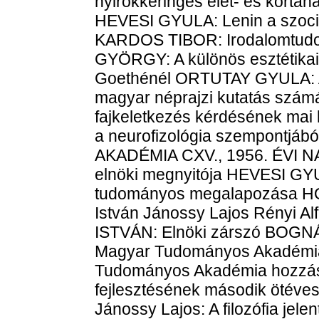
nyirokkeringés élet- és kórtana
HEVESI GYULA: Lenin a szocial
KARDOS TIBOR: Irodalomtudo
GYÖRGY: A különös esztétikai
Goethénél ORTUTAY GYULA: A 
magyar néprajzi kutatás szám
fajkeletkezés kérdésének mai
a neurofizológia szempont
AKADÉMIA CXV., 1956. ÉVI
elnöki megnyitója HEVESI GYU
tudományos megalapozása H
István Jánossy Lajos Rényi 
ISTVÁN: Elnöki zárszó BOGNÁ
Magyar Tudományos Akadémia 
Tudományos Akadémia hozzá
fejlesztésének második ötéves
Jánossy Lajos: A filozófia jele