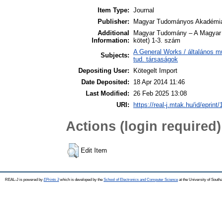
Item Type:
Journal
Publisher:
Magyar Tudományos Akadémi
Additional
Magyar Tudomány – A Magyar T
Information:
kötet) 1-3. szám
A General Works / általános m
Subjects:
tud. társaságok
Depositing User:
Kötegelt Import
Date Deposited:
18 Apr 2014 11:46
Last Modified:
26 Feb 2025 13:08
URI:
https://real-j.mtak.hu/id/eprint/
Actions (login required)
Edit Item
REAL-J is powered by
EPrints 3
which is developed by the
School of Electronics and Computer Science
at the University of Sout