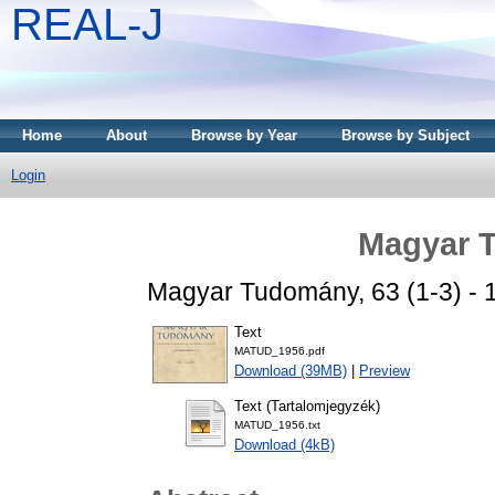
REAL-J
Home
About
Browse by Year
Browse by Subject
Login
Magyar 
Magyar Tudomány, 63 (1-3) - 1
Text
MATUD_1956.pdf
Download (39MB)
|
Preview
Text (Tartalomjegyzék)
MATUD_1956.txt
Download (4kB)