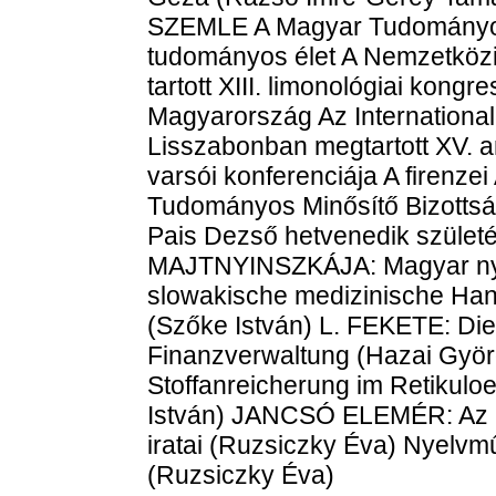
SZEMLE A Magyar Tudományos
tudományos élet A Nemzetközi
tartott XIII. limonológiai kong
Magyarország Az International
Lisszabonban megtartott XV. a
varsói konferenciája A firenzei
Tudományos Minősítő Bizott
Pais Dezső hetvenedik szület
MAJTNYINSZKÁJA: Magyar nyel
slowakische medizinische Han
(Szőke István) L. FEKETE: Die 
Finanzverwaltung (Hazai Gyö
Stoffanreicherung im Retikuloe
István) JANCSÓ ELEMÉR: Az E
iratai (Ruzsiczky Éva) Nyelvmű
(Ruzsiczky Éva)