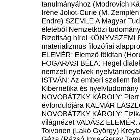
tanulmányához (Modrovich Ká
Iréne Joliot-Curie (M. Zemplén
Endre) SZEMLE A Magyar Tud
életéből Nemzetközi tudomány
Bizottság hírei KÖNYVSZEML
materializmus filozófiai alap
ELEMÉR: Elemző földtan (Horus
FOGARASI BÉLA: Hegel dialek
nemzeti nyelvek nyelvtaniro
ISTVÁN: Az emberi szellem f
Kibernetika és nyelvtudomán
NOVOBÁTZKY KÁROLY: Pierre 
évfordulójára KALMÁR LÁSZLÓ:
NOVOBÁTZKY KÁROLY: Fizika é
világnézet VADÁSZ ELEMÉR: A 
Toivonen (Lakó György) Kreybi
Géza (Rázsó Imre-Gerey Tam