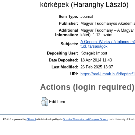
Item Type:
Journal
Publisher:
Magyar Tudományos Akadémi
Additional
Magyar Tudomány – A Magyar T
Information:
kötet), 1-12. szám
A General Works / általános m
Subjects:
tud. társaságok
Depositing User:
Kötegelt Import
Date Deposited:
18 Apr 2014 11:43
Last Modified:
26 Feb 2025 13:07
URI:
https://real-j.mtak.hu/id/eprint/
Actions (login required)
Edit Item
REAL-J is powered by
EPrints 3
which is developed by the
School of Electronics and Computer Science
at the University of Sout