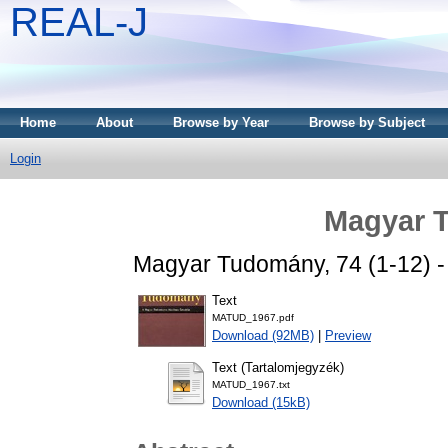
REAL-J
Home
About
Browse by Year
Browse by Subject
Login
Magyar 
Magyar Tudomány, 74 (1-12) -
Text
MATUD_1967.pdf
Download (92MB)
|
Preview
Text (Tartalomjegyzék)
MATUD_1967.txt
Download (15kB)