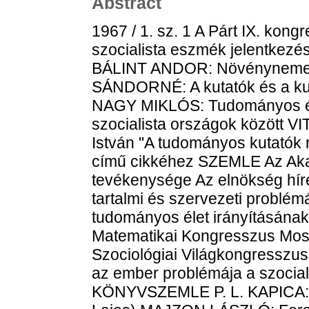
Abstract
1967 / 1. sz. 1 A Párt IX. kongresszusa után FENYŐ ISTVÁN: Korai szocialista eszmék jelentkezése a reformkori magyar sajtóban BÁLINT ANDOR: Növénynemesítésünk helyzete és feladatai FERGE SÁNDORNÉ: A kutatók és a kutatói munka KORCSOG ANDRÁS-NAGY MIKLÓS: Tudományos és műszaki együttműködés a szocialista országok között VITA TAMÁS LAJOS: Észrevételek Láng István "A tudományos kutatók nyelvtudása - megoldatlan probléma" című cikkéhez SZEMLE Az Akadémia testületi szerveinek tevékenysége Az elnökség hírei A neveléstudományi kutatások tartalmi és szervezeti problémái TUDOMÁNYOS ÉLET A szovjet tudományos élet irányításának új vonásai (Tőkés Ottó) Nemzetközi Matematikai Kongresszus Moszkvában (Alpár László) A VI. Szociológiai Világkongresszusról (Sz.) A marxizmus emberképe és az ember problémája a szocialista társadalomban (Somogyi Zoltán) KÖNYVSZEMLE P. L. KAPICA: A tudomány oltára ... I-IV. (Szántó Lajos) MAJZON LÁSZLÓ: Foraminifera vizsgálatok (Vadász Elemér) 1967 / 2. sz. 93 ERDEY-GRÚZ TIBOR: A kémiai mozgásformáról FÖLDES KÁROLY: Áruérték és szocializmus CSANÁDI GYÖRGY: A közlekedéstudományok hazai fejlődése RÉTI ENDRE: Jegyzetek a genetikai fejlődésről TAKÁCS JÓZSEF: A kutatóhelyek beszámolási kötelezettsége SZEMLE Az Akadémia testületi szerveinek tevékenysége Az elnökség hírei Akadémiai állásfoglalás a tudományos kutatások irányítási rendszerének aktuális problémáival kapcsolatosan Az 1964-ben megjelent kiadványok tartalmi, tudománypolitikai értékelése Az 1968. évi tudományos tanácskozások Változás a Pszichológiai Bizottság szervezeti helyzetében Új tudományos bizottságok TUDOMÁNYOS ÉLET Magyar tudósok Dubnában (Fenyves Ervin) A moszkvai Pszichológiai Kongresszus eredményeiről (Bartha Lajos-Kardos Lajos) Dalton-ünnepségek Manchesterben (M. Zemplén Jolán) A magyar nyelvészek első nemzetközi kongresszusa (Imre Samu) Nemzetközi Izomszimpózium (Garamvölgyi Miklós) A Tudományos Minősítő Bizottság hírei KÖNYVSZEMLE Pszichológiai tanulmányok IX. (Erdélyi Elekné) FÖLDES ÉVA: Népoktatási, népnevelési törekvések a korai antifeudális népi-forradalmi mozgalmakban (Zibolen Endre) 1967 / 3. sz. 177 EÖRSI GYULA: A gazdaságirányítás reformja és az állam- és jogtudományok ALPÁR LÁSZLÓ: Két nevezetes matematikai problémáról GERGELY GYÖRGY-PÁL LÉNÁRD-PÁRIS GYÖRGY-SZIGETI GYÖRGY: Szilárdtestek kutatása KECSŐ ISTVÁN: Az időtényező a műszaki kutatásban VITA SZENTGYÖRGYVÁRI ARTÚR: Tudományos kutatók akadémiai rendszerű idegennyelvi képzése SZEMLE Az Akadémia testületi szerveinek tevékenysége Az elnökség hírei A Szegedi Akadémiai Bizottság munkájáról A Műszaki Kémiai Kutatóintézet Tudományos Tanácsa TUDOMÁNYOS ÉLET Nemzetközi Mikrobiológiai Kongresszus (Szabó Gábor) Külföldi vendégek előadásai T. PARSONS: A tudománnyal foglalkozók néhány problémája és helyük a társadalomban (Szelényi Iván) LOTZ JÁNOS: Egy nyelvtani modell (Károly Sándor) CARLO ARNAUDI: A tudományos kutatás szervezése Olaszországban (Székely Dániel) A tudományszervezés nemzetközi irodalmából TÖRTÉNELMI ADATTÁR KÖNYVSZEMLE Shakespeare-tanulmányok (Rejtő István) Varga Tamás: Matematikai logika 1., 2. (Urbán János) 1967 / 4. sz. 253 Kodály Zoltán sírjánál (Rusznyák István) Búcsú Kodály Zoltántól (Szabolcsi Bence) SŐTÉR ISTVÁN: Arany János, a gondolkodó FARKAS JÁNOS: A tudomány strukturális tagozódásáról BÓKAY BÉLA-KOVÁCS K. PÁL: Analóg számológépek alkalmazásáról LADÁNYI ANDOR: A felsőoktatás-történeti kutatások SZEMLE Megemlékezés Arany János születésének 150. évfordulójáról Az Akadémia testületi szerveinek tevékenysége Az elnökség hírei Az Akadémia 1966. évi nemzetközi tevékenysége A filozófiai kutatások helyzete és feladatai A TMB határozata az egy éves és annál régebbi tudományos minősítési ügyekről TUDOMÁNYOS ÉLET Az első francia-magyar jo