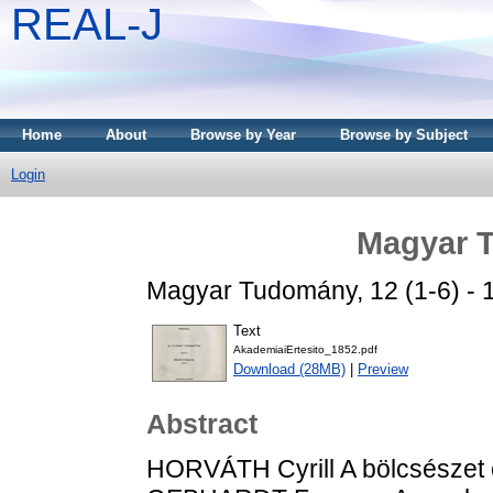
REAL-J
Home
About
Browse by Year
Browse by Subject
Login
Magyar 
Magyar Tudomány, 12 (1-6) - 1
Text
AkademiaiErtesito_1852.pdf
Download (28MB)
|
Preview
Abstract
HORVÁTH Cyrill A bölcsészet e