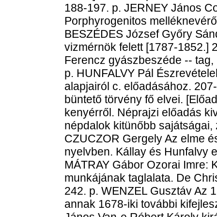
188-197. p. JERNEY János Con
Porphyrogenitos melléknevéről.
BESZÉDES József Győry Sándo
vizmérnök felett [1787-1852.] 
Ferencz gyászbeszéde -- tag, 
p. HUNFALVY Pál Észrevételek 
alapjairól c. előadásához. 20
büntető törvény fő elvei. [Elő
kenyérről. Néprajzi előadás k
népdalok kitünőbb sajátságai, 
CZUCZOR Gergely Az elme és
nyelvben. Kállay és Hunfalvy 
MÁTRAY Gábor Ozorai Imre: Kri
munkájának taglalata. De Chris
242. p. WENZEL Gusztáv Az 15
annak 1678-iki további kifejle
János Van-e Róbert Károly kir