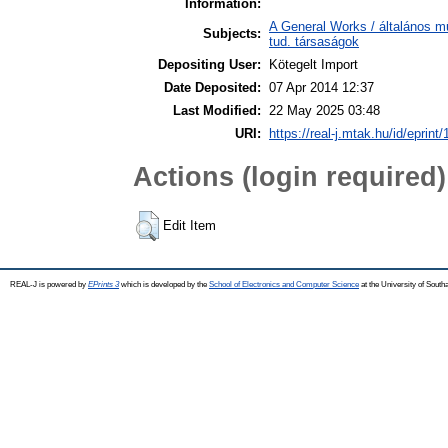
Information:
A General Works / általános m
Subjects:
tud. társaságok
Depositing User:
Kötegelt Import
Date Deposited:
07 Apr 2014 12:37
Last Modified:
22 May 2025 03:48
URI:
https://real-j.mtak.hu/id/eprint/
Actions (login required)
Edit Item
REAL-J is powered by
EPrints 3
which is developed by the
School of Electronics and Computer Science
at the University of Sout