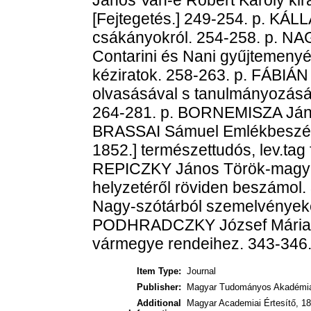
[Fejtegetés.] 249-254. p. KÁLL
csákányokról. 254-258. p. NAG
Contarini és Nani gyűjtemenyé
kéziratok. 258-263. p. FÁBIÁN
olvasásával s tanulmányozásáv
264-281. p. BORNEMISZA János
BRASSAI Sámuel Emlékbeszéd
1852.] természettudós, lev.tag f
REPICZKY János Török-magyar 
helyzetéről röviden beszámol
Nagy-szótárból szemelvényeke
PODHRADCZKY József Mária-Te
vármegye rendeihez. 343-346.
Item Type:
Journal
Publisher:
Magyar Tudományos Akadémi
Additional
Magyar Academiai Értesítő, 18