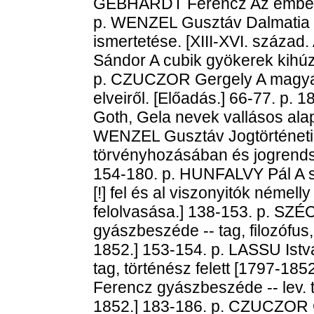
GEBHARDT Ferencz Az ember- é
p. WENZEL Gusztáv Dalmatia ré
ismertetése. [XIII-XVI. század
Sándor A cubik gyökerek kihúz
p. CZUCZOR Gergely A magya
elveiről. [Előadás.] 66-77. p.
Goth, Gela nevek vallásos alapj
WENZEL Gusztáv Jogtörténeti
törvényhozásában és jogrends
154-180. p. HUNFALVY Pál A sz
[!] fel és al viszonyitók némel
felolvasása.] 138-153. p. SZ
gyászbeszéde -- tag, filozófus
1852.] 153-154. p. LASSU Istv
tag, történész felett [1797-1
Ferencz gyászbeszéde -- lev. t
1852.] 183-186. p. CZUCZOR 