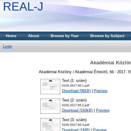
REAL-J
Home
About
Browse by Year
Browse by Subject
Login
Akadémiai Közlön
Akadémiai Közlöny / Akadémiai Értesítő, 66 - 2017. 
Text (1. szám)
0100.2017.66.1.pdf
Download (96kB)
|
Preview
Text (2. szám)
0100.2017.66.2.pdf
Download (160kB)
|
Preview
Text (3. szám)
0100.2017.66.3.pdf
Download (1MB)
|
Preview