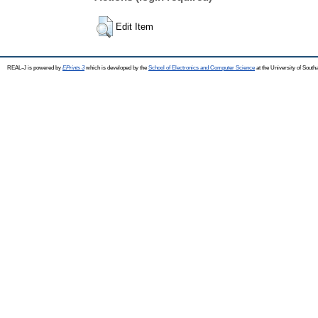
Edit Item
REAL-J is powered by
EPrints 3
which is developed by the
School of Electronics and Computer Science
at the University of Sout