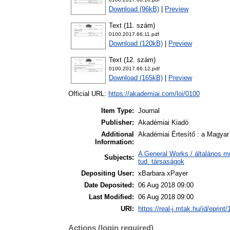
Download (96kB)
|
Preview
Text (11. szám)
0100.2017.66.11.pdf
Download (120kB)
|
Preview
Text (12. szám)
0100.2017.66.12.pdf
Download (165kB)
|
Preview
Official URL:
https://akademiai.com/loi/0100
Item Type:
Journal
Publisher:
Akadémiai Kiadó
Additional
Akadémiai Értesítő : a Magya
Information:
A General Works / általános m
Subjects:
tud. társaságok
Depositing User:
xBarbara xPayer
Date Deposited:
06 Aug 2018 09:00
Last Modified:
06 Aug 2018 09:00
URI:
https://real-j.mtak.hu/id/eprint
Actions (login required)