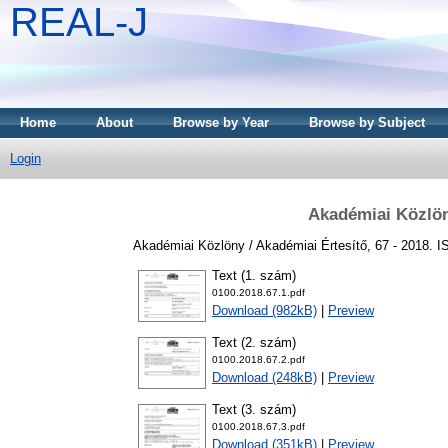
REAL-J
Home
About
Browse by Year
Browse by Subject
Login
Akadémiai Közlön
Akadémiai Közlöny / Akadémiai Értesítő, 67 - 2018. 
Text (1. szám)
0100.2018.67.1.pdf
Download (982kB)
|
Preview
Text (2. szám)
0100.2018.67.2.pdf
Download (248kB)
|
Preview
Text (3. szám)
0100.2018.67.3.pdf
Download (351kB)
|
Preview