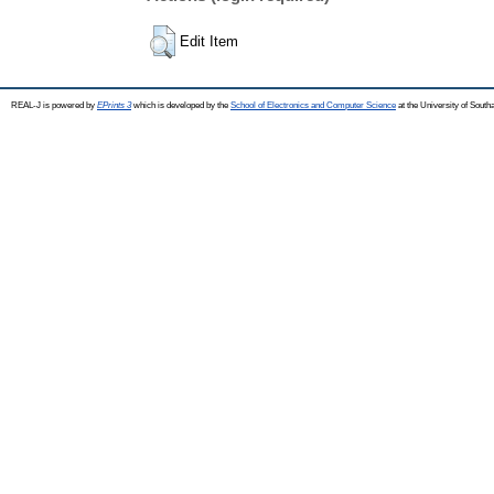
Edit Item
REAL-J is powered by
EPrints 3
which is developed by the
School of Electronics and Computer Science
at the University of Sout