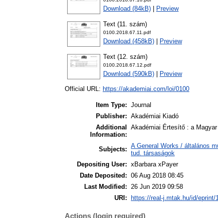
Download (84kB)
|
Preview
Text (11. szám)
0100.2018.67.11.pdf
Download (458kB)
|
Preview
Text (12. szám)
0100.2018.67.12.pdf
Download (590kB)
|
Preview
Official URL:
https://akademiai.com/loi/0100
Item Type:
Journal
Publisher:
Akadémiai Kiadó
Additional
Akadémiai Értesítő : a Magya
Information:
A General Works / általános m
Subjects:
tud. társaságok
Depositing User:
xBarbara xPayer
Date Deposited:
06 Aug 2018 08:45
Last Modified:
26 Jun 2019 09:58
URI:
https://real-j.mtak.hu/id/eprint
Actions (login required)