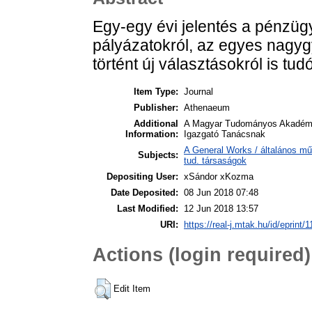
Egy-egy évi jelentés a pénzügyi
pályázatokról, az egyes nagyg
történt új választásokról is tudó
Item Type:
Journal
Publisher:
Athenaeum
Additional
A Magyar Tudományos Akadémia 
Information:
Igazgató Tanácsnak
A General Works / általános mű
Subjects:
tud. társaságok
Depositing User:
xSándor xKozma
Date Deposited:
08 Jun 2018 07:48
Last Modified:
12 Jun 2018 13:57
URI:
https://real-j.mtak.hu/id/eprint/
Actions (login required)
Edit Item