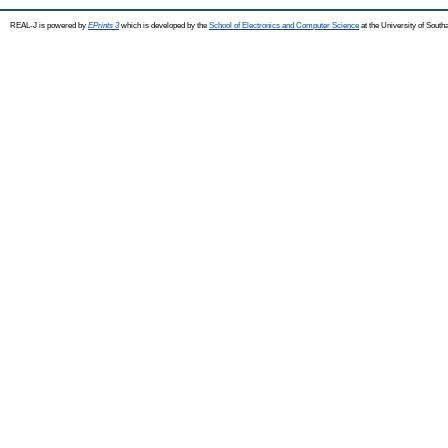
REAL-J is powered by
EPrints 3
which is developed by the
School of Electronics and Computer Science
at the University of Sout