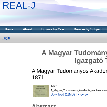
REAL-J
Home
About
Browse by Year
Browse by Subject
Login
A Magyar Tudomány
Igazgató 
A Magyar Tudományos Akadémi
1871.
Text
A_Magyar_Tudomanyos_Akademia_munkalodasarol
Download (11MB)
|
Preview
Abstract