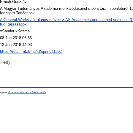
Emich Gusztáv
A Magyar Tudományos Akademia munkálódásairól s pénztára mibenlétéről 18
Igazgató Tanácsnak
A General Works / általános művek > AS Academies and learned societies (G
tud. társaságok
xSándor xKozma
08 Jun 2018 06:56
12 Jun 2018 14:03
https://real-j.mtak.hu/id/eprint/11392
ired)
hampton.
More information and software credits
.