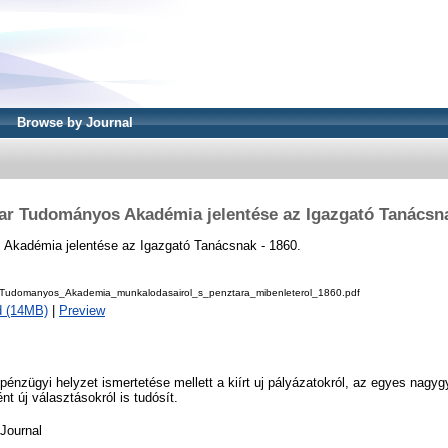
Browse by Journal
ar Tudományos Akadémia jelentése az Igazgató Tanácsna
Akadémia jelentése az Igazgató Tanácsnak - 1860.
udomanyos_Akademia_munkalodasairol_s_penztara_mibenleterol_1860.pdf
d (14MB)
|
Preview
 pénzügyi helyzet ismertetése mellett a kiírt uj pályázatokról, az egyes nagyg
ént új választásokról is tudósít.
Journal