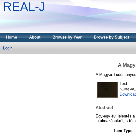
REAL-J
Home
About
Browse by Year
Browse by Subject
Login
A Magy
A Magyar Tudományos 
Text
A_Magyar_T
Downloa
Abstract
Egy-egy évi jelentés a
jutalmazásokról, s tört
Item Type: