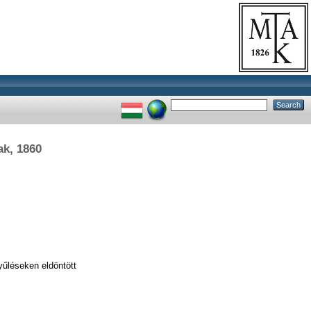
k, 1860
yűléseken eldöntött