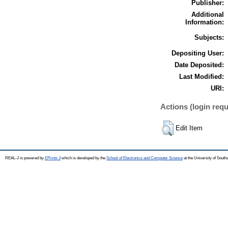
Publisher:
Additional
Information:
Subjects:
Depositing User:
Date Deposited:
Last Modified:
URI:
Actions (login requ
Edit Item
REAL-J is powered by
EPrints 3
which is developed by the
School of Electronics and Computer Science
at the University of Sout