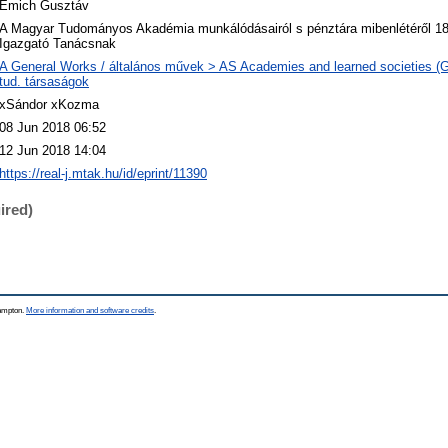
Emich Gusztáv
A Magyar Tudományos Akadémia munkálódásairól s pénztára mibenlétéről 18
Igazgató Tanácsnak
A General Works / általános művek > AS Academies and learned societies (G
tud. társaságok
xSándor xKozma
08 Jun 2018 06:52
12 Jun 2018 14:04
https://real-j.mtak.hu/id/eprint/11390
ired)
hampton.
More information and software credits
.