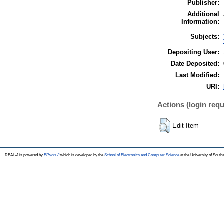
Publisher:
Additional
Information:
Subjects:
Depositing User:
Date Deposited:
Last Modified:
URI:
Actions (login requ
Edit Item
REAL-J is powered by
EPrints 3
which is developed by the
School of Electronics and Computer Science
at the University of Sout