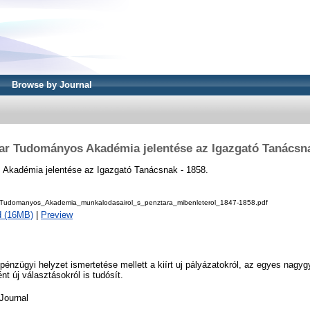
Browse by Journal
ar Tudományos Akadémia jelentése az Igazgató Tanácsna
Akadémia jelentése az Igazgató Tanácsnak - 1858.
udomanyos_Akademia_munkalodasairol_s_penztara_mibenleterol_1847-1858.pdf
d (16MB)
|
Preview
 pénzügyi helyzet ismertetése mellett a kiírt uj pályázatokról, az egyes nagyg
ént új választásokról is tudósít.
Journal