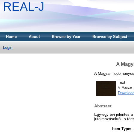
REAL-J
Home
About
Browse by Year
Browse by Subject
Login
A Magy
A Magyar Tudományos 
Text
A_Magyar_T
Downloa
Abstract
Egy-egy évi jelentés a
jutalmazásokról, s tört
Item Type: