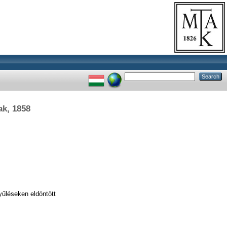
k, 1858
yűléseken eldöntött