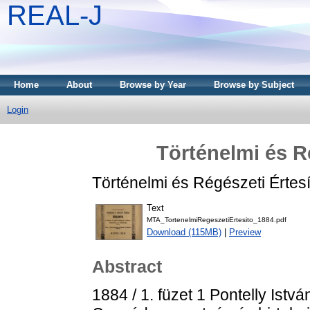
REAL-J
Home
About
Browse by Year
Browse by Subject
Login
Történelmi és R
Történelmi és Régészeti Értesí
Text
MTA_TortenelmiRegeszetiErtesito_1884.pdf
Download (115MB)
|
Preview
Abstract
1884 / 1. füzet 1 Pontelly Istv