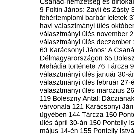
Csanád-nemzetség és birtoka
9 Foltin János: Zayli és Zásty
fehértemplomi barbár leletek 
havi választmányi ülés október
választmányi ülés november 28
választmányi ülés deczember 2
63 Karácsonyi János: A Csaná
Délmagyarországon 65 Boleszn
Mehádia története 76 Tárcza 9
választmányi ülés január 30-án
választmányi ülés február 27-
választmányi ülés márczius 26
119 Boleszny Antal: Dácziána
várvonala 121 Karácsonyi Jáno
ügyében 144 Tárcza 150 Ponte
ülés ápril 30-án 150 Pontelly I
május 14-én 155 Pontelly Istvá