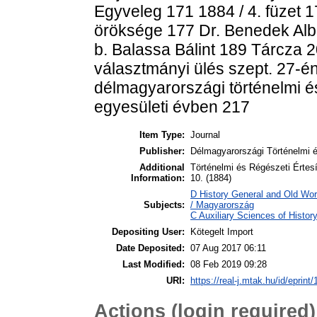
Egyveleg 171 1884 / 4. füzet 
öröksége 177 Dr. Benedek Albe
b. Balassa Bálint 189 Tárcza 2
választmányi ülés szept. 27-é
délmagyarországi történelmi és 
egyesületi évben 217
Item Type:
Journal
Publisher:
Délmagyarországi Történelmi é
Additional
Történelmi és Régészeti Értes
Information:
10. (1884)
D History General and Old Wo
Subjects:
/ Magyarország
C Auxiliary Sciences of Histo
Depositing User:
Kötegelt Import
Date Deposited:
07 Aug 2017 06:11
Last Modified:
08 Feb 2019 09:28
URI:
https://real-j.mtak.hu/id/eprint
Actions (login required)