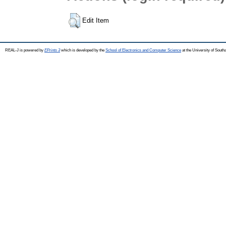
Edit Item
REAL-J is powered by
EPrints 3
which is developed by the
School of Electronics and Computer Science
at the University of Sout