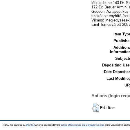
létküzdelme 143 Dr. S
172 Dr. Breuer Ármin, 
Gedeon: Az aseptikus e
szokásos enyhítő (pall
Vilmos: Megjegyzések a
Emil Temesvárott 208 A
Item Typ
Publishe
Addition
Informatio
Subject
Depositing Use
Date Deposite
Last Modifie
UR
Actions (login requ
Edit Item
REAL-J is powered by
EPrints 3
which is developed by the
School of Electronics and Computer Science
at the University of Sout