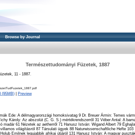
Browse by Journal
Természettudományi Füzetek, 1887
zetek, 11 - 1887.
szetTudFuzetek_1887.pdf
d (95MB)
|
Preview
hemák Ede: A délmagyarországi homoksivatag 9 Dr. Breuer Ármin: Temes várm
hy Károly: Az abszolút (C. G. S.) mértékrendszerről 31 Véber Antal: A barna
vó madár 61 Nézetek az aetherről 71 Hanusz István: Wigand Albert 79 Éghajla
 villamos világításról 87 Társulati ügyek 88 Naturwissenschaftliche Hefte 103 
 Holub Emilnek legujabbik afrikai útjáról 131 Hanusz István: A magyar puszt