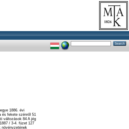
egye 1886. évi
 és fekete szénről 51
ti változások 84 A jég
1887 / 3-4. füzet 127
ák növényzetének