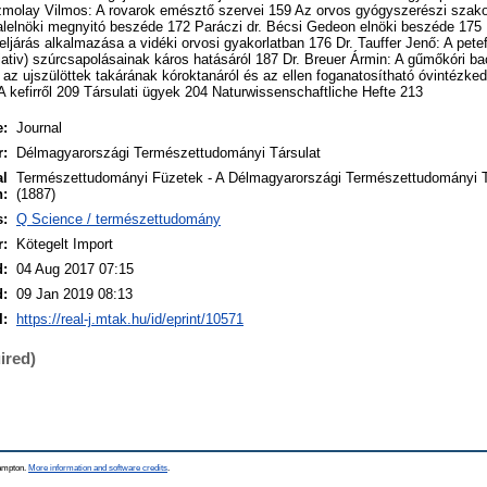
zmolay Vilmos: A rovarok emésztő szervei 159 Az orvos gyógyszerészi szak
alelnöki megnyitó beszéde 172 Paráczi dr. Bécsi Gedeon elnöki beszéde 175 
ljárás alkalmazása a vidéki orvosi gyakorlatban 176 Dr. Tauffer Jenő: A pete
iativ) szúrcsapolásainak káros hatásáról 187 Dr. Breuer Ármin: A gűmőkóri bac
z ujszülöttek takárának kóroktanáról és az ellen foganatosítható óvintézked
 kefirről 209 Társulati ügyek 204 Naturwissenschaftliche Hefte 213
e:
Journal
r:
Délmagyarországi Természettudományi Társulat
al
Természettudományi Füzetek - A Délmagyarországi Természettudományi Tá
n:
(1887)
s:
Q Science / természettudomány
r:
Kötegelt Import
d:
04 Aug 2017 07:15
d:
09 Jan 2019 08:13
I:
https://real-j.mtak.hu/id/eprint/10571
ired)
hampton.
More information and software credits
.