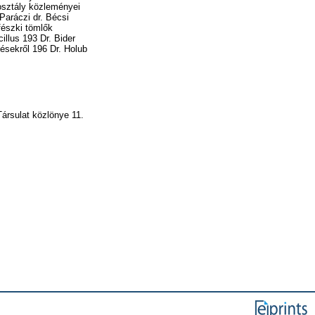
osztály közleményei
Paráczi dr. Bécsi
fészki tömlők
illus 193 Dr. Bider
ésekről 196 Dr. Holub
rsulat közlönye 11.