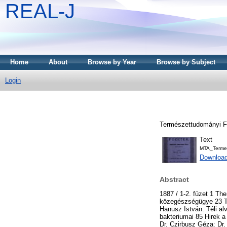
REAL-J
Home
About
Browse by Year
Browse by Subject
Login
Természettudományi Fü
Text
MTA_Terme
Downloa
Abstract
1887 / 1-2. füzet 1 T
közegészségügye 23 Tic
Hanusz István: Téli al
bakteriumai 85 Hirek a
Dr. Czirbusz Géza: Dr.